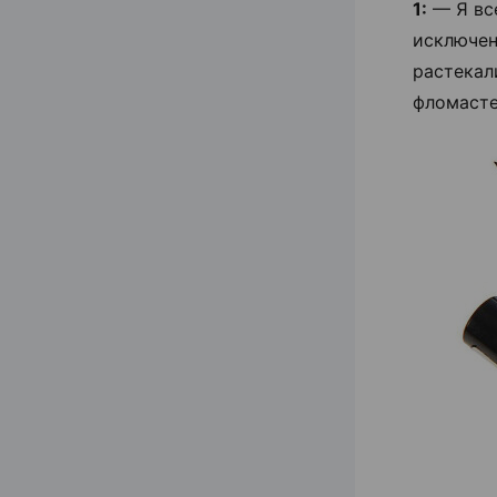
1:
— Я все
исключен
растекал
фломасте