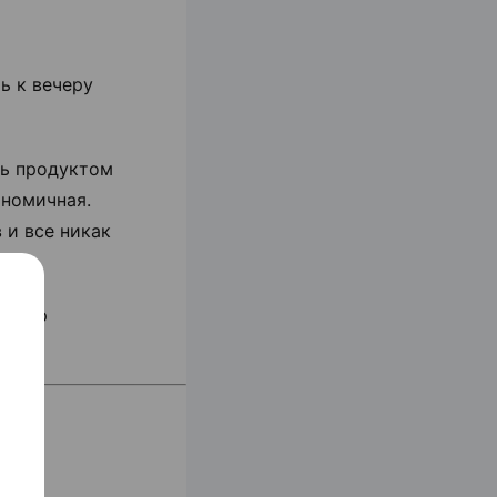
ь к вечеру
сь продуктом
ономичная.
 и все никак
айтер