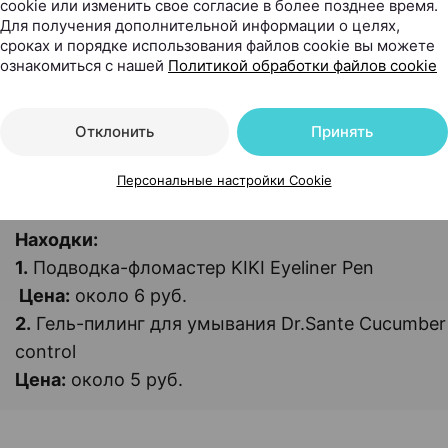
cookie или изменить свое согласие в более позднее время.
Для получения дополнительной информации о целях,
сроках и порядке использования файлов cookie вы можете
ознакомиться с нашей
Политикой обработки файлов cookie
Отклонить
Принять
Ирина Забирашко
фотограф
Персональные настройки Cookie
Находки:
1.
Подводка-фломастер KIKI Eyeliner Pen
Цена:
около 6 руб.
2.
Гель-пилинг для умывания Dr.Sante Cucumber
control
Цена:
около 5 руб.