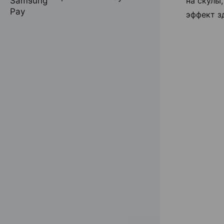
на скулы,
эффект з