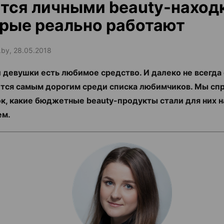
тся личными beauty-наход
рые реально работают
.by, 28.05.2018
 девушки есть любимое средство. И далеко не всегда
тся самым дорогим среди списка любимчиков. Мы спр
к, какие бюджетные beauty-продукты стали для них 
ем.