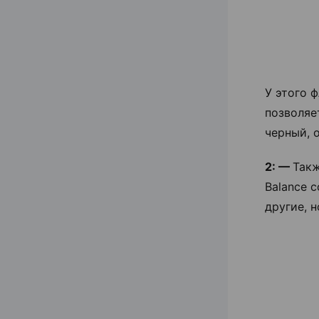
У этого 
позволяе
черный, 
2: —
Такж
Balance 
другие, н