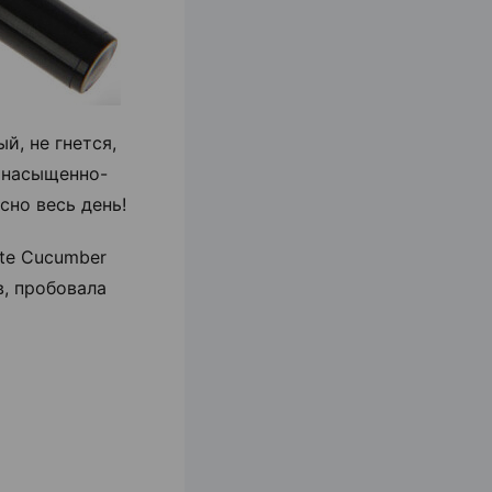
й, не гнется,
— насыщенно-
сно весь день!
nte Cucumber
в, пробовала