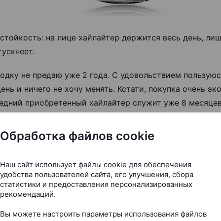
 стойкость: на лице хайлайтер держится весь день, лиш
тускнеет.
одку не предаю уже 2 года. С удовольствием пользую
ень и ничего не хочу менять. Кстати, покупка очень эк
едний приобретенный хайлайтер служит уже 8 месяцев
чится.
Обработка файлов cookie
сли делаете фотосъемку, то рекомендую наносить хайл
нее. На каждый день хватает пары взмахов кисти.
Наш сайт использует файлы cookie для обеспечения
удобства пользователей сайта, его улучшения, сбора
статистики и предоставления персонализированных
рекомендаций.
Вы можете настроить параметры использования файлов