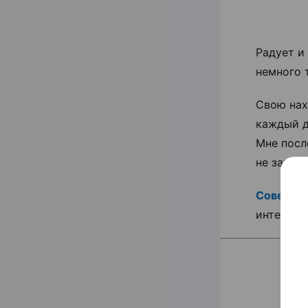
Радует и
немного 
Свою нах
каждый д
Мне посл
не закон
Совет:
Е
интенсив