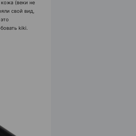
 кожа (веки не
ряли свой вид,
 это
овать kiki.