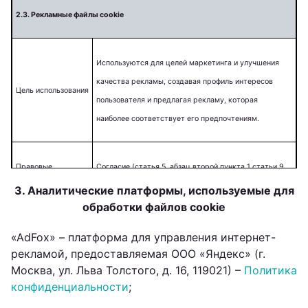
2.3. Рекламные файлы cookie
Используются для целей маркетинга и улучшения
качества рекламы, создавая профиль интересов
Цель использования
пользователя и предлагая рекламу, которая
наиболее соответствует его предпочтениям.
Правовые
Согласие (статья 5, абзац второй пункта 1 статьи 9
основания
Закона о персональных данных).
3. Аналитические платформы, используемые для
обработки файлов cookie
Срок обработки
До 13 месяцев.
«AdFox» – платформа для управления интернет-
рекламой, предоставляемая ООО «Яндекс» (г.
Москва, ул. Льва Толстого, д. 16, 119021) –
Политика
конфиденциальности
;