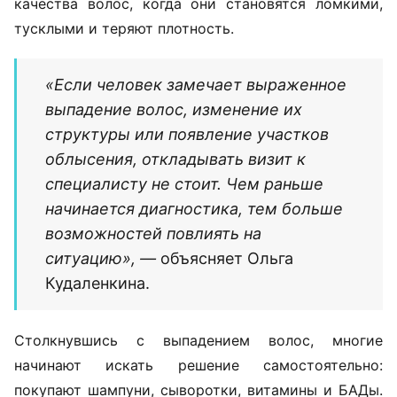
Поводом для консультации трихолога могут стать
не только выпадение волос, но и изменения кожи
головы. Например, зуд, покраснение, шелушение,
повышенная жирность или, наоборот, выраженная
сухость. Еще один тревожный сигнал — изменение
качества волос, когда они становятся ломкими,
тусклыми и теряют плотность.
«Если человек замечает выраженное
выпадение волос, изменение их
структуры или появление участков