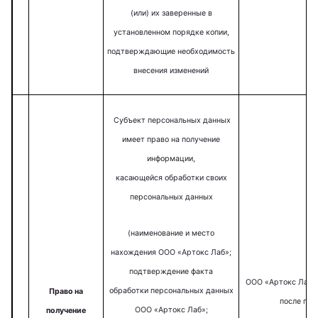
(или) их заверенные в
установленном порядке копии,
подтверждающие необходимость
внесения изменений
Субъект персональных данных
имеет право на получение
информации,
касающейся обработки своих
персональных данных
(наименование и место
нахождения ООО «Артокс Лаб»;
подтверждение факта
ООО «Артокс Лаб
обработки персональных данных
Право на
после пол
ООО «Артокс Лаб»;
получение