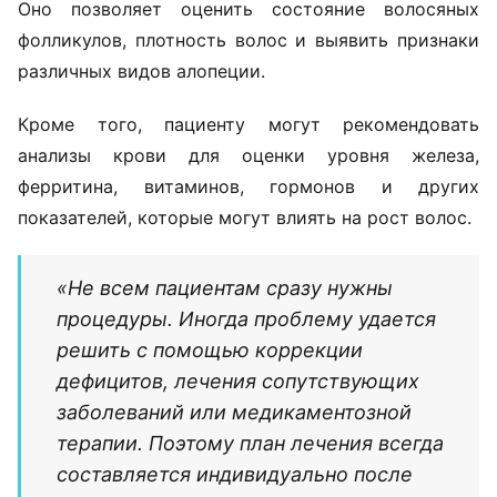
В такой ситуации даже качественный уход не
способен устранить основную причину проблемы.
Поэтому лечение обычно начинается не с
процедур, а с диагностики. На приеме специалист
оценивает состояние волос и кожи головы,
собирает анамнез, а при необходимости назначает
дополнительные обследования.