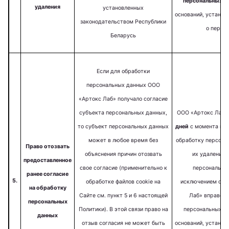
персональных д
удаления
установленных
оснований, установ
законодательством Республики
о персо
Беларусь
Если для обработки
персональных данных ООО
«Артокс Лаб» получало согласие
субъекта персональных данных,
ООО «Артокс Лаб
то субъект персональных данных
дней
с момента пол
может в любое время без
обработку персона
Право отозвать
объяснения причин отозвать
их удаление 
предоставленное
свое согласие (применительно к
персональных
ранее согласие
5.
обработке файлов cookie на
исключением случ
на обработку
Сайте см. пункт 5 и 6 настоящей
Лаб» вправе п
персональных
Политики). В этой связи право на
персональных да
данных
отзыв согласия не может быть
оснований, установ