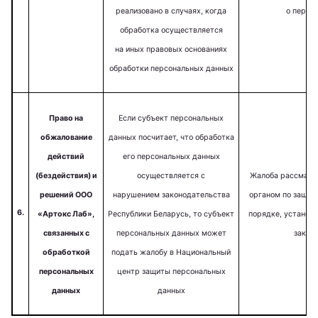
реализовано в случаях, когда
о персо
обработка осуществляется
на иных правовых основаниях
обработки персональных данных
Право на
Если субъект персональных
обжалование
данных посчитает, что обработка
действий
его персональных данных
(бездействия) и
осуществляется с
Жалоба рассматр
решений ООО
нарушением законодательства
органом по защит
6.
«Артокс Лаб»,
Республики Беларусь, то субъект
порядке, установ
связанных с
персональных данных может
закон
обработкой
подать жалобу в Национальный
персональных
центр защиты персональных
данных
данных