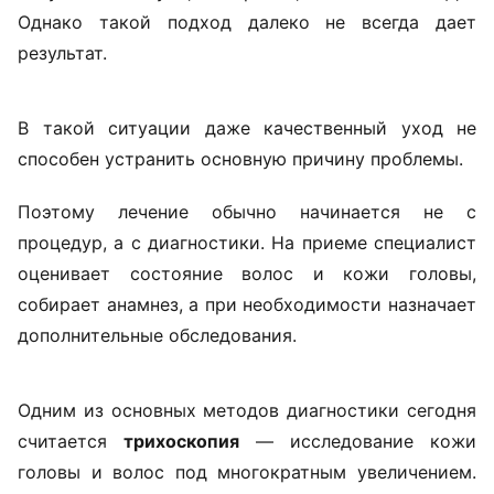
облысения, откладывать визит к
специалисту не стоит. Чем раньше
начинается диагностика, тем больше
возможностей повлиять на
ситуацию», —
объясняет Ольга
Кудаленкина.
Столкнувшись с выпадением волос, многие
начинают искать решение самостоятельно:
покупают шампуни, сыворотки, витамины и БАДы.
Однако такой подход далеко не всегда дает
результат.