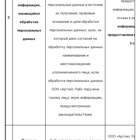
предостав
персональные данные и источник
информации,
информацию либ
их получения; правовые
касающейся
2.
отказа в ее п
основания и цели обработки
обработки
информация 
персональных данных; срок, на
персональных
предоставлена в сл
который дано согласие на
данных
3 стат
обработку персональных данных
наименование и
местонахождение
уполномоченного лица, если
обработка персональных данных
ООО «Артокс Лаб» поручена
такому лицу; иную информацию,
предусмотренную
законодательством)
ООО «Артокс Лаб