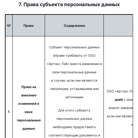
7. Права субъекта персональных данных
№
Право
Содержание
По
Субъект персональных данных
вправе требовать от ООО
«Артокс Лаб» внести изменения в
свои персональные данные
в случае, если они являются
Право на
неполными, устаревшими или
ООО «Артокс Лаб
внесение
неточными
дней
с момент
изменений в
внесет изменения
Для этого субъекту
1.
свои
если они являются
персональных данных
персональные
или
необходимо предоставить
данные
соответствующие документы и