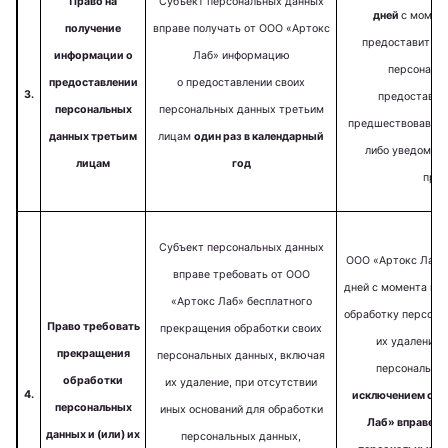
Право на
Субъект персональных данных
дней
с момент
получение
вправе получать от ООО «Артокс
предоставит ин
информации о
Лаб» информацию
персональн
предоставлении
о предоставлении своих
3.
предоставлял
персональных
персональных данных третьим
предшествовавшего
данных третьим
лицам
один раз в календарный
либо уведомит 
лицам
год
пред
Субъект персональных данных
ООО «Артокс Лаб» 
вправе требовать от ООО
дней с момента по
«Артокс Лаб» бесплатного
обработку персона
Право требовать
прекращения обработки своих
их удаление 
прекращения
персональных данных, включая
персональных
обработки
их удаление, при отсутствии
4.
исключением случ
персональных
иных оснований для обработки
Лаб» вправе п
данных и (или) их
персональных данных,