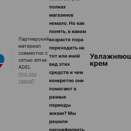
полках
магазинов
немало. Но как
понять, в каком
Партнерский
возрасте пора
материал
переходить на
совместно с
Увлажняю
тот или иной
сетью аптек
крем
вид этих
ADEL
средств и чем
Что это
конкретно они
такое?
помогают в
разные
периоды
жизни? Мы
решили
расшифровать