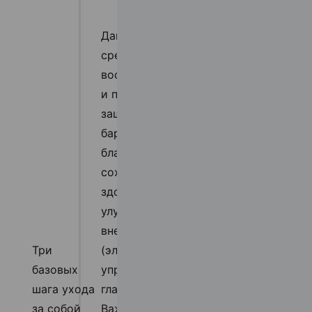
Данное
средство
восстанавливает
и поддерживает
защитный
барьер кожи,
благодаря чему
сохраняет ее
здоровье и
улучшает
внешний вид
Три
(эластичность,
базовых
упругость,
шага ухода
гладкость).
за собой
Важно знать, что