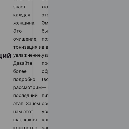
знает
любой крем —
каждая
это эмульсия.
женщина.
Эмульсии
пленкообразова
Это
бывают
— препятствуют
испарению влаги
очищение,
прямыми (масло
тонизация и
в воде) — легкие
липиды —
поддерживают
щий
увлажнение.
увлажняющие
эпидермальный
Давайте
продукты, и
барьер;
более
обратными
эмоленты —
подробно
(вода в масле)
смягчают и
разглаживают.
рассмотрим
— насыщенные
последний
питательные
этап. Зачем
средства. В
нам этот
увлажняющем
шаг, какая
креме большую
конкретно
часть