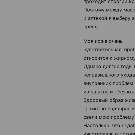
проходит строгий ко
Поэтому между мас
и аптекой я выберу 
бренд.
Моя кожа очень
чувствительная, про
относится к жирному
Однако долгие годы 
неправильного ухода
внутренних проблем
из-за акне и обезво
Здоровый образ жиз
грамотно подобранн
свели мою проблему 
Настолько, что неда
участвовала в фотоп