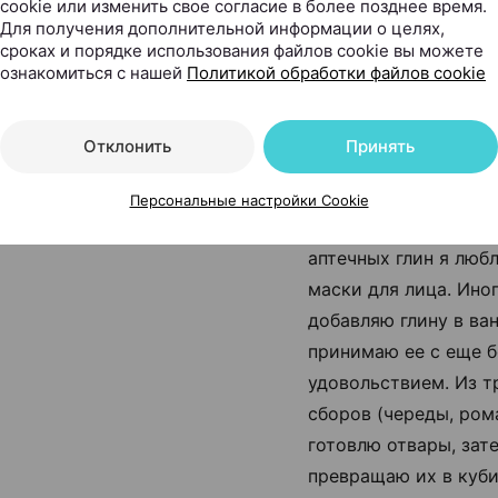
cookie или изменить свое согласие в более позднее время.
может скрывать нед
Для получения дополнительной информации о целях,
кожи и корректирова
сроках и порядке использования файлов cookie вы можете
ознакомиться с нашей
Политикой обработки файлов cookie
цвет. Это мой первы
уже знаю, что буду п
средство еще.
Отклонить
Принять
— Что касается друг
Персональные настройки Cookie
товаров, то из разл
аптечных глин я люб
маски для лица. Ино
добавляю глину в ван
принимаю ее с еще 
удовольствием. Из т
сборов (череды, ром
готовлю отвары, зат
превращаю их в куби