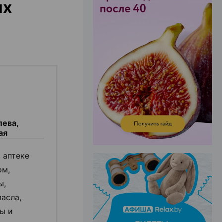
их
ЭФФЕКТИВНАЯ РЕКЛАМА НА САЙТЕ
лева,
ая
 аптеке
ом,
ы,
асла,
ры и