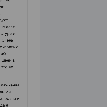
ую
.
дукт
не дает,
кстуре и
. Очень
поиграть с
любят
с шеей в
 это не
влажнения,
мками.
ся ровно и
да я