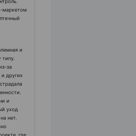
нтроль.
с-маркетом
аптечный
блемная и
 типу.
из-за
 и других
 страдала
женности.
ни и
ый уход
на нет.
вно
роекте, где