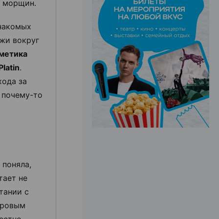
т морщин.
знакомых
ЭФФЕКТИВНАЯ РЕКЛАМА НА САЙТЕ
жи вокруг
метика
latin
.
хода за
 почему-то
 поняла,
тает не
етании с
оровым
естно,