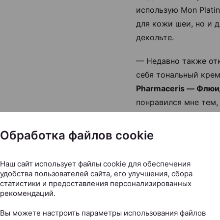
использую Mon Platin
для кожи шеи, но и 
декольте.
— Недавно также от
себя тональный кре
Pharmaceris — Флю
понравился мне тем,
подходит как для еж
макияжа, так и для
Обработка файлов cookie
профессионального.
Наш сайт использует файлы cookie для обеспечения
удобства пользователей сайта, его улучшения, сбора
статистики и предоставления персонализированных
рекомендаций.
Тональное средство 
Вы можете настроить параметры использования файлов
защищает от солнца 