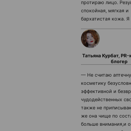
протираю лицо. Резу
спокойная, мягкая и
бархатистая кожа. Я
Татьяна Курбат, PR
блогер
— Не считаю аптечн
косметику безуслов
эффективной и безвр
чудодейственных св
также не приписываю
же она чище по соста
больше внимания,и о