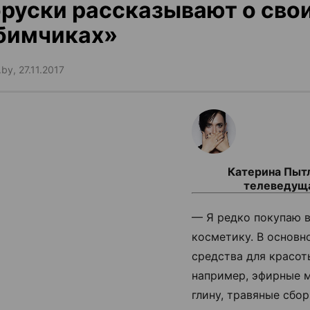
руски рассказывают о сво
бимчиках»
by, 27.11.2017
Катерина Пыт
телеведущ
— Я редко покупаю в
косметику. В основн
средства для красот
например, эфирные м
глину, травяные сбо