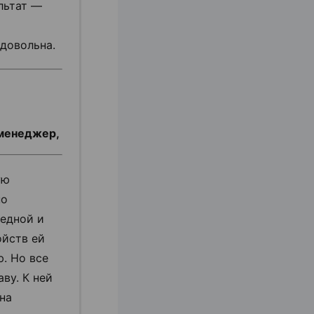
льтат —
 довольна.
-менеджер,
ую
но
едной и
ойств ей
. Но все
ву. К ней
на