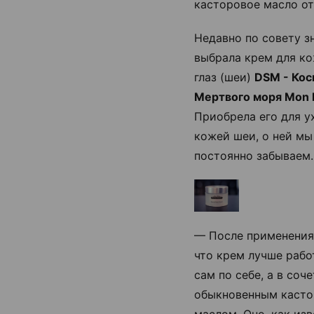
касторовое масло о
Недавно по совету 
выбрала крем для ко
глаз (шеи)
DSM - Кос
Мертвого моря Mon P
Приобрела его для у
кожей шеи, о ней мы
постоянно забываем.
— После применения
что крем лучше рабо
сам по себе, а в соч
обыкновенным каст
маслом. Оно, как изв