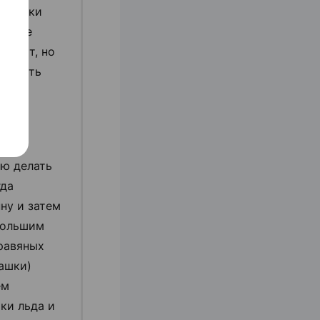
остатки
ть ее
й опыт, но
окупать
их
ичных
лю делать
гда
ну и затем
большим
равяных
ашки)
ем
ки льда и