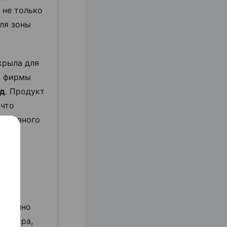
 не только
для зоны
крыла для
м фирмы
ид
. Продукт
 что
едневного
отлично
и ветра,