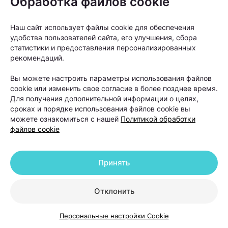
Обработка файлов cookie
Наш сайт использует файлы cookie для обеспечения
удобства пользователей сайта, его улучшения, сбора
статистики и предоставления персонализированных
рекомендаций.
Вы можете настроить параметры использования файлов
От вида алопеции напрямую зависит прогноз
cookie или изменить свое согласие в более позднее время.
Для получения дополнительной информации о целях,
лечения.
сроках и порядке использования файлов cookie вы
можете ознакомиться с нашей
Политикой обработки
«Если мы говорим о диффузном выпадении волос,
файлов cookie
которое возникло на фоне стресса, дефицитов или
гормональных изменений, то такие состояния
Принять
обычно хорошо поддаются терапии. После
устранения причины и курса лечения волосы
Отклонить
постепенно восстанавливаются», —
объясняет
Ольга Кудаленкина.
Персональные настройки Cookie