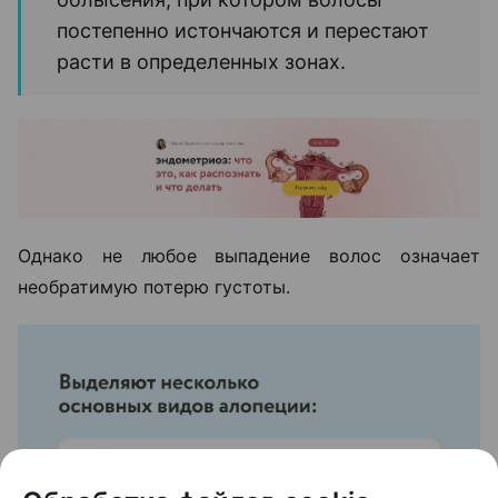
постепенно истончаются и перестают
расти в определенных зонах.
Однако не любое выпадение волос означает
необратимую потерю густоты.