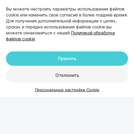
Вы можете настроить параметры использования файлов
У женщин выпадение волос чаще
cookie или изменить свое согласие в более позднее время.
связано с гормональными
Для получения дополнительной информации о целях,
сроках и порядке использования файлов cookie вы
изменениями, дефицитными
можете ознакомиться с нашей
Политикой обработки
состояниями, стрессом,
файлов cookie
беременностью, заболеваниями
щитовидной железы или
Принять
восстановлением после перенесенных
заболеваний. У мужчин на первом
Отклонить
месте стоит андрогенетическая
алопеция — наследственный тип
Персональные настройки Cookie
облысения, при котором волосы
постепенно истончаются и перестают
расти в определенных зонах.