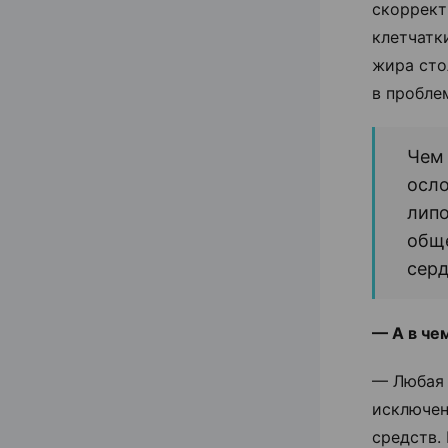
скоррект
клетчатк
жира сто
в пробле
Чем 
осло
лип
обще
серд
— А в че
— Любая 
исключен
средств.