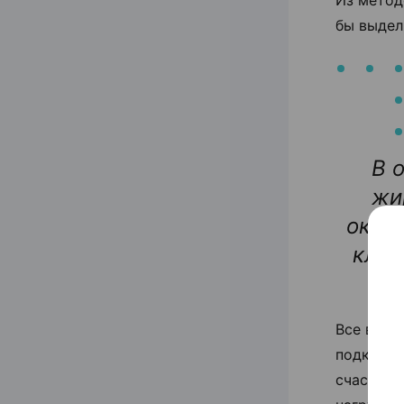
бы выдел
В 
жи
окру
клет
Все выше
подкожно
счастью,