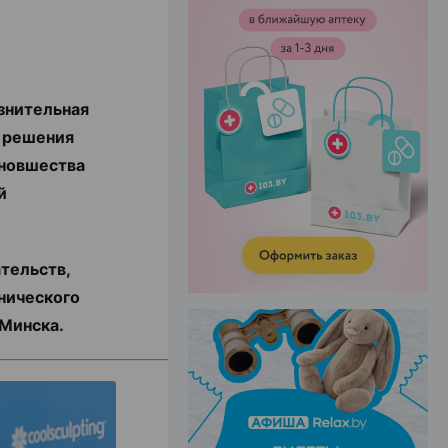
ЭФФЕКТИВНАЯ РЕКЛАМА НА САЙТЕ
знительная
ы решения
 новшества
й
тельств,
нического
 Минска.