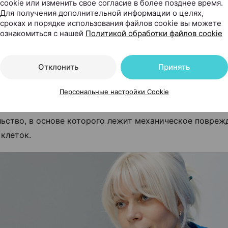
.
cookie или изменить свое согласие в более позднее время.
Для получения дополнительной информации о целях,
сроках и порядке использования файлов cookie вы можете
аком разнообразии методик остается ли липосакция 
ознакомиться с нашей
Политикой обработки файлов cookie
ой? Или это уже «прошлый век»?
кция — самый старый способ, но и на сегодняшний де
Отклонить
Принять
но актуален и эффективен. Появились разные совреме
ции: это и лазерная, и ультразвуковая, и радиочастот
Персональные настройки Cookie
ия. Но суть не меняется: это в любом случае оператив
ьство, в основе которого лежит механическое повреж
клеток.