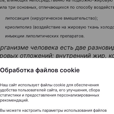
ила три основных, отличающихся по способу воздейст
липосакция (хирургическое вмешательство);
криолиполиз (воздействие на жировую ткань холодо
инъекции липолитических препаратов.
организме человека есть две разнови
ровых отложений: внутренний жир, к
жает внутренние органы, и подкожно
Обработка файлов cookie
чатка — то, что образует складки, ф
контур фигуры.
Наш сайт использует файлы cookie для обеспечения
удобства пользователей сайта, его улучшения, сбора
перечисленные методы направлены на уменьшение сло
статистики и предоставления персонализированных
го жира. Внутренний жир недоступен для этих методик,
рекомендаций.
 он легко и быстро уходит при применении диет и физ
Вы можете настроить параметры использования файлов