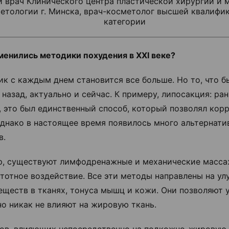
й врач Клинического центра пластической хирургии и
етологии г. Минска, врач-косметолог высшей квалифи
категории
менились методики похудения в
XXI
веке?
к с каждым днем становится все больше. Но то, что б
 назад, актуально и сейчас. К примеру, липосакция: ра
, это был единственный способ, который позволял кор
Однако в настоящее время появилось много альтернати
в.
, существуют лимфодренажные и механические масса
тотное воздействие. Все эти методы направлены на ул
еществ в тканях, тонуса мышц и кожи. Они позволяют
но никак не влияют на жировую ткань.
ов, влияющих непосредственно на подкожно-жировую к