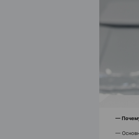
— Почему
— Основн