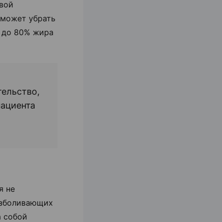
вой
 может убрать
ь до 80% жира
тельство,
пациента
я не
безболивающих
а собой