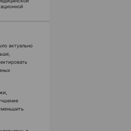
 медицинской
кационной
ыло актуально
ньше,
ректировать
вных
жи,
учшение
 уменьшить
летчатку, я