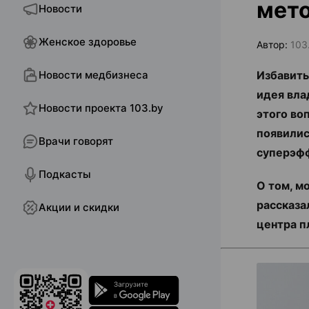
мето
Новости
Женское здоровье
Автор:
103
Новости медбизнеса
Избавить
идея вла
Новости проекта 103.by
этого во
появилис
Врачи говорят
суперэф
Подкасты
О том, м
рассказа
Акции и скидки
центра п