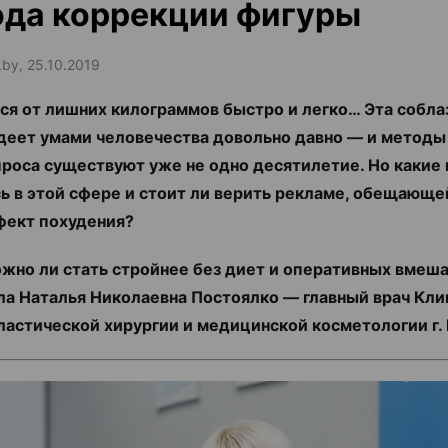
да коррекции фигуры
.by, 25.10.2019
ся от лишних килограммов быстро и легко… Эта собла
деет умами человечества довольно давно — и метод
проса существуют уже не одно десятилетие. Но какие
ь в этой сфере и стоит ли верить рекламе, обещающе
фект похудения?
ожно ли стать стройнее без диет и оперативных вмеша
ла Наталья Николаевна Постоялко — главный врач Кли
ластической хирургии и медицинской косметологии г.