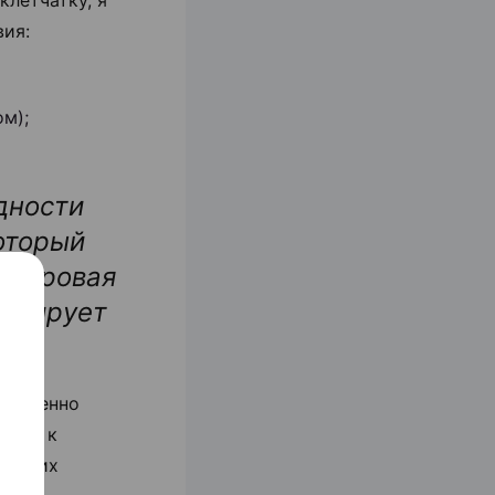
вия:
м);
дности
оторый
-жировая
ормирует
я именно
 но, к
ических