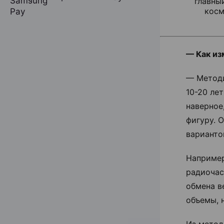
главны
косм
— Как из
— Методи
10-20 лет
наверное
фигуру. 
варианто
Например
радиочас
обмена в
объемы, 
Из метод