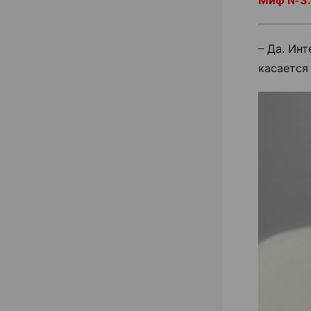
Миф №3.
– Да. Ин
касается