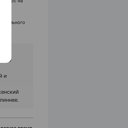
 волос на
.
ксуального
.
ожно
,
й и
женский
линнее.