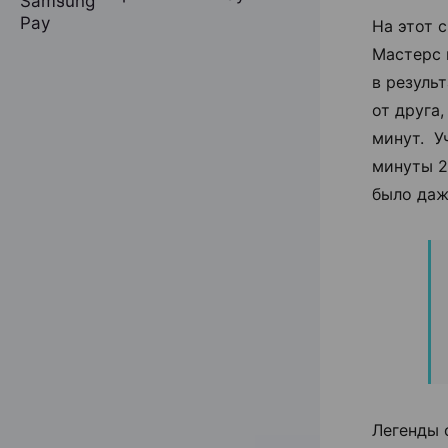
На этот 
Мастерс 
в резуль
от друга
минут. У
минуты 2
было даж
Легенды 