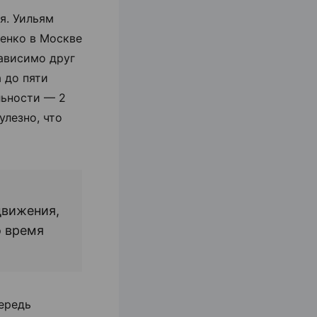
я. Уильям
енко в Москве
зависимо друг
а до пяти
льности — 2
лезно, что
движения,
о время
ередь