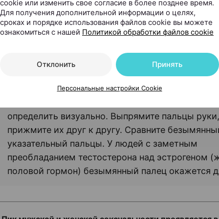
Его повышенное содержание может провоцировать рост
cookie или изменить свое согласие в более позднее время.
Для получения дополнительной информации о целях,
це, но на рост волос на голове он влияет отрицательно
сроках и порядке использования файлов cookie вы можете
ознакомиться с нашей
Политикой обработки файлов cookie
рон играет важную роль в формировании мужского се
. Поэтому взаимосвязь действительно прослеживается
Отклонить
Принять
Интересный факт:
Персональные настройки Cookie
— Высокий уровень тестостерона у человека м
определить визуально. Выпрямите пальцы руки
прижмите их друг к другу. Сравните безымянны
указательный пальцы. У людей с заметным
преобладанием тестостерона над эстрогеном (
половой гормон) безымянный палец окажется д