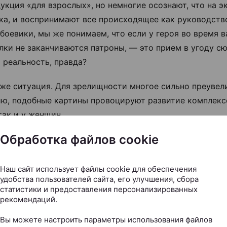
укция «для взрослых», но немногие осознают, что на э
ка, и воспринимают все происходящее как руководство
боевики, мы же понимаем, что если у героя во время 
лки не заканчиваются патроны, — это прием в угоду сю
 реальность, правда?
 же ситуация. Для зрелищности многое сильно преувели
ю, подобные картины провоцируют развитие комплексо
так и у женщин.
Обработка файлов cookie
Лысые мужчины обладают повышенным сексуальны
ментом
Наш сайт использует файлы cookie для обеспечения
удобства пользователей сайта, его улучшения, сбора
статистики и предоставления персонализированных
ткинуть нюансы, касающиеся здоровья, это абсолютная
рекомендаций.
тероне (мужской половой гормон). Он интересно влияе
Вы можете настроить параметры использования файлов