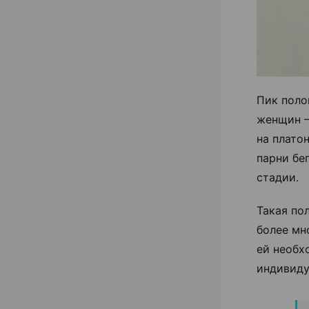
Пик поло
женщин —
на плато
парни бе
стадии.
Такая по
более мн
ей необх
индивиду