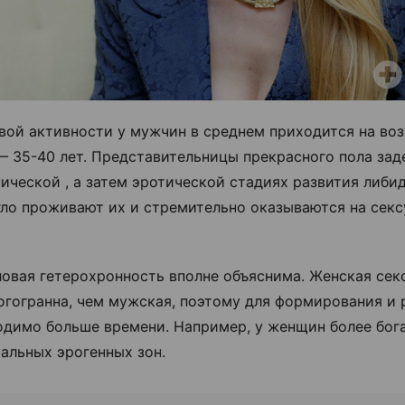
вой активности у мужчин в среднем приходится на возр
 35-40 лет. Представительницы прекрасного пола за
нической , а затем эротической стадиях развития либид
гло проживают их и стремительно оказываются на сек
ловая гетерохронность вполне объяснима. Женская сек
огогранна, чем мужская, поэтому для формирования и
одимо больше времени. Например, у женщин более бога
альных эрогенных зон.