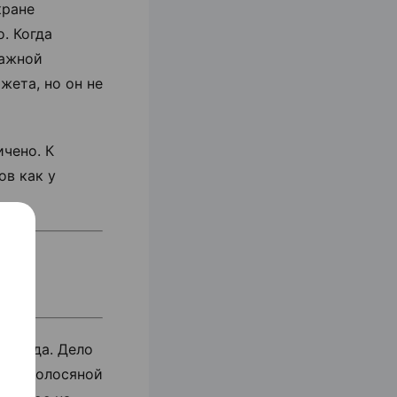
кране
. Когда
важной
жета, но он не
чено. К
в как у
м
 правда. Дело
т на волосяной