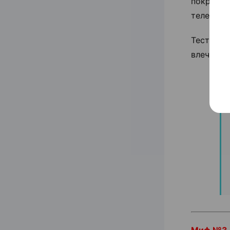
покров. 
теле и ли
Тестосте
влечения