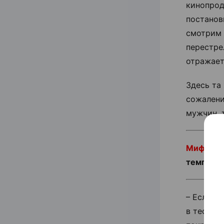
кинопрод
постанов
смотрим 
перестре
отражает
Здесь та
сожалени
мужчин, 
Миф №2.
темпера
– Если о
в тестос