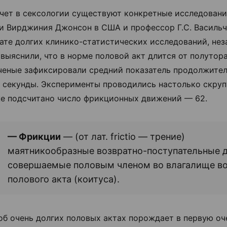
счет в сексологии существуют конкретные исследовани
и Вирджиния Джонсон в США и профессор Г.С. Васильч
тате долгих клинико-статистических исследований, не
, выяснили, что в норме половой акт длится от полутор
ченые зафиксировали средний показатель продолжите
 секунды. Эксперименты проводились настолько скрупу
е подсчитано число фрикционных движений — 62.
— Фрикции
— (от лат. frictio — трение)
маятникообразные возвратно-поступательные 
совершаемые половым членом во влагалище в
полового акта (коитуса).
об очень долгих половых актах порождает в первую оч