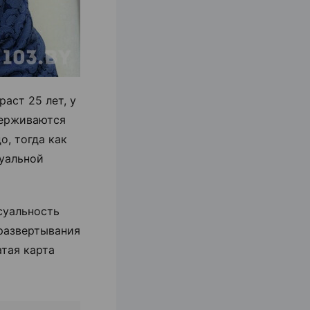
аст 25 лет, у
держиваются
о, тогда как
суальной
суальность
 развертывания
тая карта