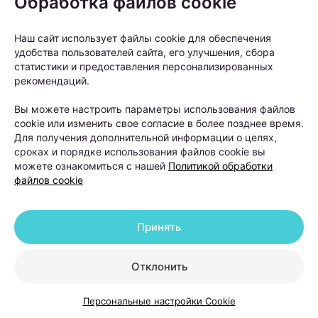
Обработка файлов cookie
Наш сайт использует файлы cookie для обеспечения
удобства пользователей сайта, его улучшения, сбора
статистики и предоставления персонализированных
рекомендаций.
Вы можете настроить параметры использования файлов
cookie или изменить свое согласие в более позднее время.
Для получения дополнительной информации о целях,
сроках и порядке использования файлов cookie вы
В такой ситуации даже качественный уход не
можете ознакомиться с нашей
Политикой обработки
файлов cookie
способен устранить основную причину проблемы.
Поэтому лечение обычно начинается не с
Принять
процедур, а с диагностики. На приеме специалист
оценивает состояние волос и кожи головы,
Отклонить
собирает анамнез, а при необходимости назначает
дополнительные обследования.
Персональные настройки Cookie