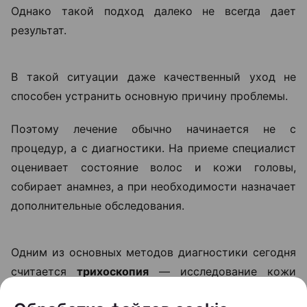
облысения, откладывать визит к
специалисту не стоит. Чем раньше
начинается диагностика, тем больше
возможностей повлиять на
ситуацию», —
объясняет Ольга
Кудаленкина.
Столкнувшись с выпадением волос, многие
начинают искать решение самостоятельно:
покупают шампуни, сыворотки, витамины и БАДы.
Однако такой подход далеко не всегда дает
результат.