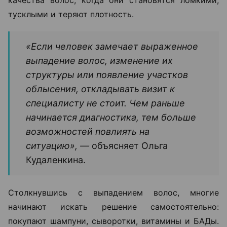
Поводом для консультации трихолога могут стать
не только выпадение волос, но и изменения кожи
головы. Например, зуд, покраснение, шелушение,
повышенная жирность или, наоборот, выраженная
сухость. Еще один тревожный сигнал — изменение
качества волос, когда они становятся ломкими,
тусклыми и теряют плотность.
«Если человек замечает выраженное
выпадение волос, изменение их
структуры или появление участков