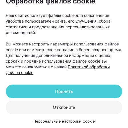
Обработка файлов cookie
читмилом, если по итогам недели сохраняется
дефицит калорий. Но гораздо эффективнее
Наш сайт использует файлы cookie для обеспечения
выстроить питание так, чтобы потребности в
удобства пользователей сайта, его улучшения, сбора
специальных "разрешенных днях" просто не
статистики и предоставления персонализированных
рекомендаций.
возникало»,
— подчеркивает Светлана
Чернушевич.
Вы можете настроить параметры использования файлов
cookie или изменить свое согласие в более позднее время.
Главная задача любой программы снижения веса
Для получения дополнительной информации о целях,
сроках и порядке использования файлов cookie вы
— не выдержать несколько недель строгих
можете ознакомиться с нашей
Политикой обработки
ограничений, а найти такой режим питания,
файлов cookie
которого получится придерживаться месяцами и
даже годами. Именно поэтому сегодня многие
Принять
специалисты считают, что хорошо
сбалансированный рацион работает эффективнее,
Отклонить
чем регулярные читмилы.
Персональные настройки Cookie
Следите за нами в соцсетях