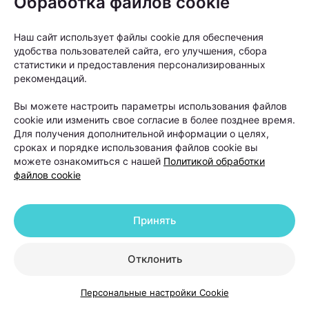
Обработка файлов cookie
Наш сайт использует файлы cookie для обеспечения
удобства пользователей сайта, его улучшения, сбора
статистики и предоставления персонализированных
рекомендаций.
Вы можете настроить параметры использования файлов
cookie или изменить свое согласие в более позднее время.
Для получения дополнительной информации о целях,
сроках и порядке использования файлов cookie вы
можете ознакомиться с нашей
Политикой обработки
От вида алопеции напрямую зависит прогноз
файлов cookie
лечения.
Принять
«Если мы говорим о диффузном выпадении волос,
которое возникло на фоне стресса, дефицитов или
Отклонить
гормональных изменений, то такие состояния
обычно хорошо поддаются терапии. После
Персональные настройки Cookie
устранения причины и курса лечения волосы