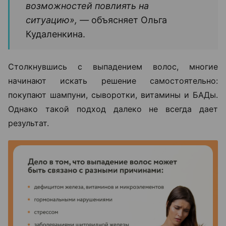
сухость. Еще один тревожный сигнал — изменение
качества волос, когда они становятся ломкими,
тусклыми и теряют плотность.
«Если человек замечает выраженное
выпадение волос, изменение их
структуры или появление участков
облысения, откладывать визит к
специалисту не стоит. Чем раньше
начинается диагностика, тем больше
возможностей повлиять на
ситуацию», —
объясняет Ольга
Кудаленкина.
Столкнувшись с выпадением волос, многие
начинают искать решение самостоятельно: