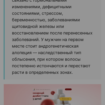
можно ли остановить этот
процесс
Когда человек замечает усиленное выпадение
волос, первый вопрос обычно звучит одинаково:
можно ли это остановить? Ответ зависит от
причины проблемы.
У женщин выпадение волос чаще
связано с гормональными
изменениями, дефицитными
состояниями, стрессом,
беременностью, заболеваниями
щитовидной железы или
восстановлением после перенесенных
заболеваний. У мужчин на первом