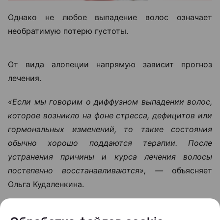
месте стоит андрогенетическая
алопеция — наследственный тип
облысения, при котором волосы
постепенно истончаются и перестают
расти в определенных зонах.
Однако не любое выпадение волос означает
необратимую потерю густоты.