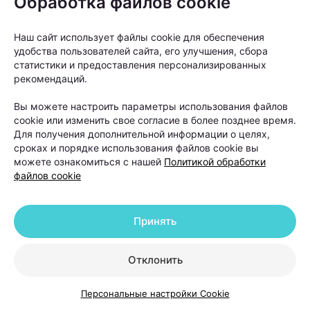
Обработка файлов cookie
Наш сайт использует файлы cookie для обеспечения
удобства пользователей сайта, его улучшения, сбора
статистики и предоставления персонализированных
рекомендаций.
Вы можете настроить параметры использования файлов
cookie или изменить свое согласие в более позднее время.
Для получения дополнительной информации о целях,
сроках и порядке использования файлов cookie вы
можете ознакомиться с нашей
Политикой обработки
От вида алопеции напрямую зависит прогноз
файлов cookie
лечения.
Принять
«Если мы говорим о диффузном выпадении волос,
которое возникло на фоне стресса, дефицитов или
Отклонить
гормональных изменений, то такие состояния
обычно хорошо поддаются терапии. После
Персональные настройки Cookie
устранения причины и курса лечения волосы