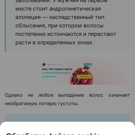
заболеваний. У мужчин на первом
месте стоит андрогенетическая
алопеция — наследственный тип
облысения, при котором волосы
постепенно истончаются и перестают
расти в определенных зонах.
Однако не любое выпадение волос означает
необратимую потерю густоты.