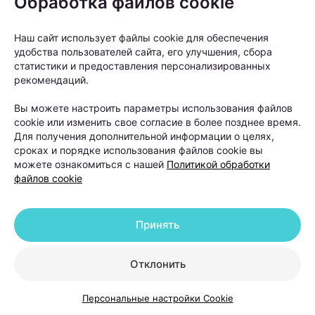
Обработка файлов cookie
начинают искать решение самостоятельно:
покупают шампуни, сыворотки, витамины и БАДы.
Наш сайт использует файлы cookie для обеспечения
удобства пользователей сайта, его улучшения, сбора
Однако такой подход далеко не всегда дает
статистики и предоставления персонализированных
результат.
рекомендаций.
Вы можете настроить параметры использования файлов
cookie или изменить свое согласие в более позднее время.
Для получения дополнительной информации о целях,
сроках и порядке использования файлов cookie вы
можете ознакомиться с нашей
Политикой обработки
файлов cookie
Принять
Отклонить
Персональные настройки Cookie