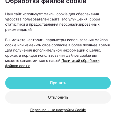
Обработка файлов cookie
Столкнувшись с выпадением волос, многие
Наш сайт использует файлы cookie для обеспечения
начинают искать решение самостоятельно:
удобства пользователей сайта, его улучшения, сбора
статистики и предоставления персонализированных
покупают шампуни, сыворотки, витамины и БАДы.
рекомендаций.
Однако такой подход далеко не всегда дает
результат.
Вы можете настроить параметры использования файлов
cookie или изменить свое согласие в более позднее время.
Для получения дополнительной информации о целях,
сроках и порядке использования файлов cookie вы
можете ознакомиться с нашей
Политикой обработки
файлов cookie
Принять
Отклонить
Персональные настройки Cookie