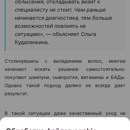
головы. Например, зуд, покраснение, шелушение,
повышенная жирность или, наоборот, выраженная
сухость. Еще один тревожный сигнал — изменение
качества волос, когда они становятся ломкими,
тусклыми и теряют плотность.
«Если человек замечает выраженное
выпадение волос, изменение их
структуры или появление участков
облысения, откладывать визит к
специалисту не стоит. Чем раньше
начинается диагностика, тем больше
возможностей повлиять на
ситуацию», —
объясняет Ольга
Кудаленкина.