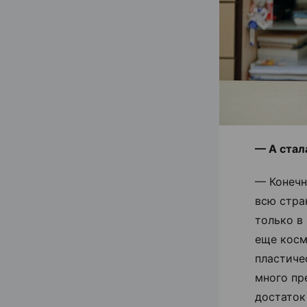
— А стал
— Конечн
всю стра
только в
еще косм
пластиче
много пр
достаток