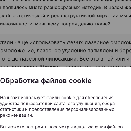
 появилось много разнообразных методик. В целом же
ской, эстетической и реконструктивной хирургии мы 
инвазивности, меньшему повреждению тканей.
стали чаще использовать
лазер
: лазерное омолож
омоложение, лазерное удаление папиллом и бор
лоть до лазерной липосакции. Все это в той или и
ени доступно в Минске, вопрос только в подгото
иалистов и оснащенности конкретного центра.
Обработка файлов cookie
операции относительно новые, почему они возникли?
Наш сайт использует файлы cookie для обеспечения
удобства пользователей сайта, его улучшения, сбора
едние десять лет наблюдается рост популярности инт
статистики и предоставления персонализированных
рекомендаций.
 (в большей степени женской, чуть в меньшей — мужск
ют эстетические ориентиры, к которым стремятся люд
Вы можете настроить параметры использования файлов