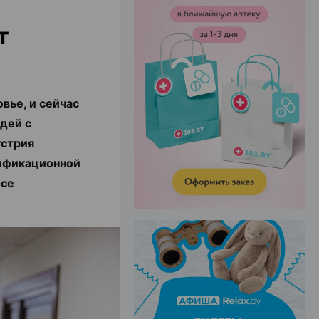
т
ЭФФЕКТИВНАЯ РЕКЛАМА НА САЙТЕ
вье, и сейчас
юдей с
устрия
лификационной
nce