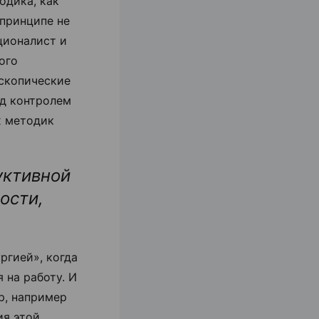
одика, как
 принципе не
ционалист и
ого
оскопические
од контролем
х методик
уктивной
ости,
ргией», когда
 на работу. И
р, например
ия этой