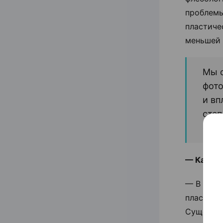
проблемы
пластиче
меньшей 
Мы 
фото
и вп
степ
спец
— Какие 
— В посл
пластики
Существу