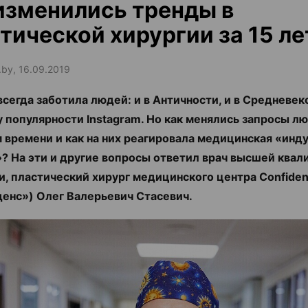
изменились тренды в
тической хирургии за 15 ле
.by, 16.09.2019
всегда заботила людей: и в Античности, и в Средневеко
у популярности Instagram. Но как менялись запросы л
 времени и как на них реагировала медицинская «инд
? На эти и другие вопросы ответил врач высшей ква
и, пластический хирург медицинского центра Confide
енс») Олег Валерьевич Стасевич.