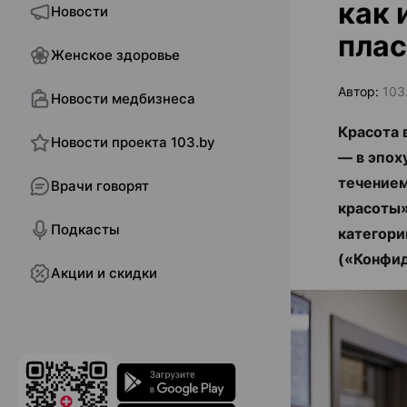
как 
Новости
плас
Женское здоровье
Автор:
103
Новости медбизнеса
Красота 
Новости проекта 103.by
— в эпох
течением
Врачи говорят
красоты»
Подкасты
категори
(«Конфид
Акции и скидки