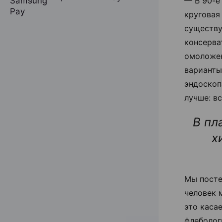
— В 90-е 
круговая
существу
консерва
омоложен
варианты
эндоскоп
лучше: вс
В пл
х
Мы посте
человек 
это каса
флеболог