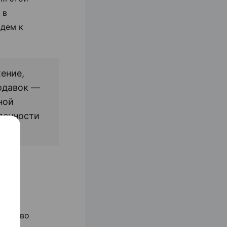
 в
идем к
ение,
одавок —
ной
вленности
имной
ой).
и, и во