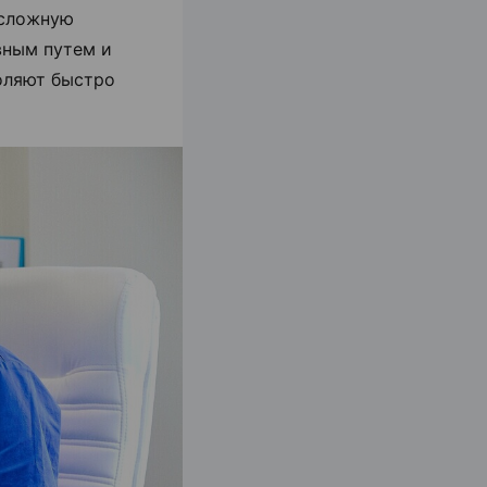
 сложную
вным путем и
оляют быстро