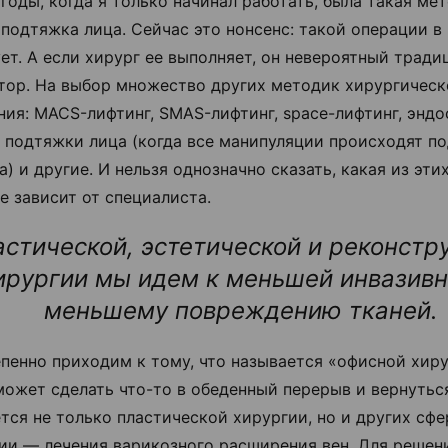
годы, когда я только начинал работать, была такая мет
 подтяжка лица. Сейчас это нонсенс: такой операции в
ет. А если хирург ее выполняет, он невероятный тради
тор. На выбор множество других методик хирургическ
ия: MACS-лифтинг, SMAS-лифтинг, space-лифтинг, энд
 подтяжки лица (когда все манипуляции происходят п
а) и другие. И нельзя однозначно сказать, какая из эти
е зависит от специалиста.
астической, эстетической и реконстр
ирургии мы идем к меньшей инвазивн
меньшему повреждению тканей.
пенно приходим к тому, что называется «офисной хиру
может сделать что-то в обеденный перерыв и вернуться
ется не только пластической хирургии, но и других сфе
ии — лечения варикозного расширения вен. Для решен