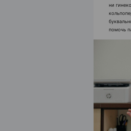
ни гинек
кольпопе
буквальн
помочь п