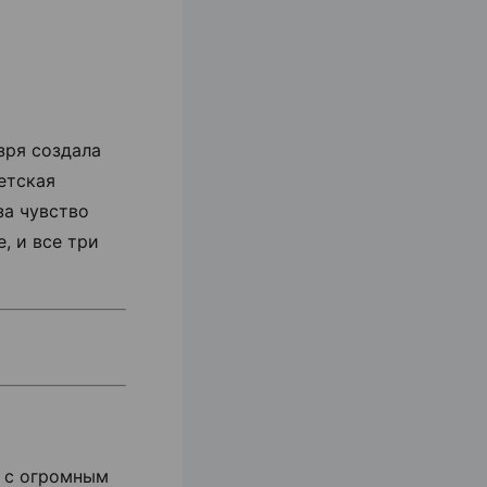
зря создала
етская
за чувство
, и все три
о с огромным