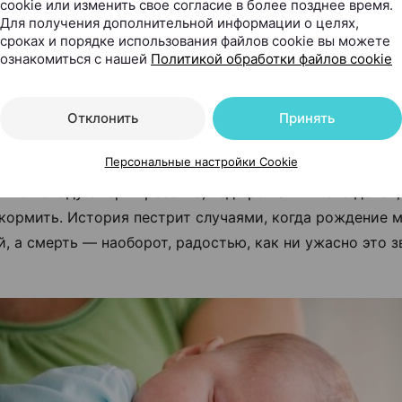
?
cookie или изменить свое согласие в более позднее время.
Для получения дополнительной информации о целях,
сроках и порядке использования файлов cookie вы можете
атоуст говорил: «Дайте мне одно поколение хороших м
ознакомиться с нашей
Политикой обработки файлов cookie
ок, и я изменю мир!».
артину о материнском инстинкте дает нам история. К
Отклонить
Принять
ое представление о материнской любви. И порой она м
Персональные настройки Cookie
ь и по принципу «Бог дал, Бог и забрал». Матери не та
ь по поводу смерти ребенка, ведь рожали много детей,
кормить. История пестрит случаями, когда рождение 
й, а смерть — наоборот, радостью, как ни ужасно это з