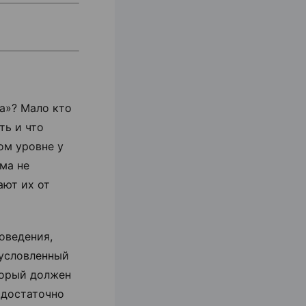
на»? Мало кто
ть и что
ом уровне у
ома не
ают их от
оведения,
бусловленный
торый должен
 достаточно