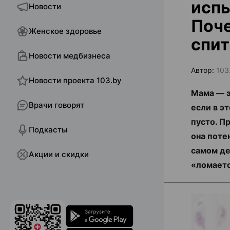
испы
Новости
Поче
Женское здоровье
спит
Новости медбизнеса
Автор:
103
Новости проекта 103.by
Мама — э
Врачи говорят
если в э
пусто. П
Подкасты
она поте
самом де
Акции и скидки
«ломаетс