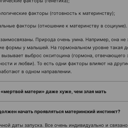
гические факторы (генетика);
логические факторы (готовность к материнству);
альные факторы (отношение к материнству в социуме).
взаимосвязаны. Природа очень умна. Например, она не 
ие формы у малышей. На гормональном уровне такая д
 вызывает выброс окситоцина (гормона, отвечающего 
ности и любви). То есть одни факторы влияют на другие
работают в одном направлении.
«мертвой матери» даже хуже, чем злая мать
должен начать проявляться материнский инстинкт?
чной даты запуска. Все очень индивидуально и связан