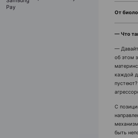
От биоло
— Что та
— Давайт
об этом 
материнс
каждой д
пустеют?
агрессор
С позици
направле
механизм
быть неп