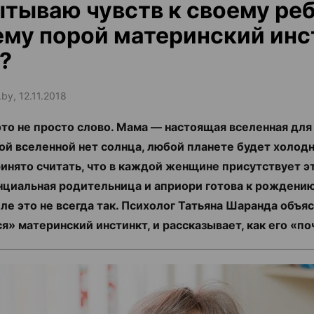
тываю чувств к своему реб
му порой материнский инс
?
.by, 12.11.2018
то не просто слово. Мама — настоящая вселенная для
той вселенной нет солнца, любой планете будет холодн
ринято считать, что в каждой женщине присутствует эт
нциальная родительница и априори готова к рождению
ле это не всегда так. Психолог Татьяна Шаранда объяс
я» материнский инстинкт, и рассказывает, как его «п