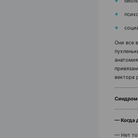
биоло
психо
соци
Они все 
пухленьк
анатомия
привязан
вектора 
Синдром 
— Когда 
— Нет то