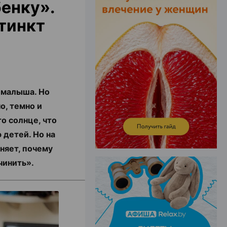
енку».
тинкт
ЭФФЕКТИВНАЯ РЕКЛАМА НА САЙТЕ
 малыша. Но
о, темно и
о солнце, что
 детей. Но на
няет, почему
очинить».