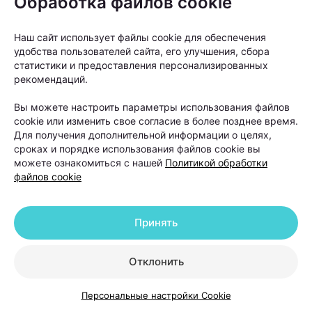
Обработка файлов cookie
используется натуральный какао-порошок.
Наш сайт использует файлы cookie для обеспечения
Возвращаясь к вопросу, нужно учитывать и тот
удобства пользователей сайта, его улучшения, сбора
факт, что именно у вредной пищи так много
статистики и предоставления персонализированных
рекомендаций.
ароматизаторов и химических «сюрпризов»,
которые вызывают привыкание. И нас тянет снова
Вы можете настроить параметры использования файлов
и снова ощутить во рту тот яркий неповторимый
cookie или изменить свое согласие в более позднее время.
Для получения дополнительной информации о целях,
вкус. Не ведитесь на обман, читайте не то, что
сроках и порядке использования файлов cookie вы
написано крупными буквами, а обращайте больше
можете ознакомиться с нашей
Политикой обработки
файлов cookie
внимания на мелкий шрифт.
Принять
Отклонить
Персональные настройки Cookie