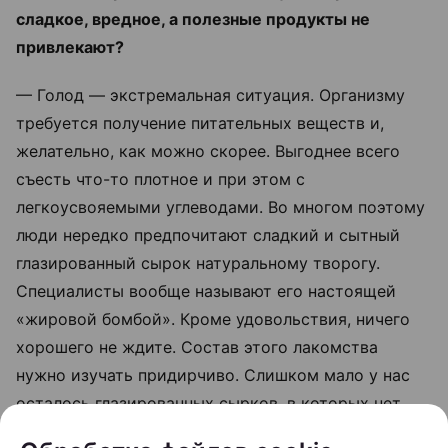
сладкое, вредное, а полезные продукты не
привлекают?
— Голод — экстремальная ситуация. Организму
требуется получение питательных веществ и,
желательно, как можно скорее. Выгоднее всего
съесть что-то плотное и при этом с
легкоусвояемыми углеводами. Во многом поэтому
люди нередко предпочитают сладкий и сытный
глазированный сырок натуральному творогу.
Специалисты вообще называют его настоящей
«жировой бомбой». Кроме удовольствия, ничего
хорошего не ждите. Состав этого лакомства
нужно изучать придирчиво. Слишком мало у нас
осталось глазированных сырков, в которых нет
лишних добавок и для приготовления которых