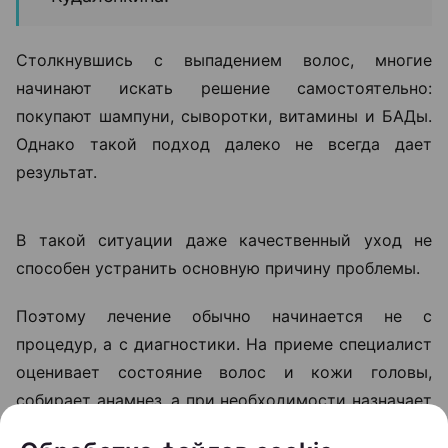
«Если человек замечает выраженное
выпадение волос, изменение их
структуры или появление участков
облысения, откладывать визит к
специалисту не стоит. Чем раньше
начинается диагностика, тем больше
возможностей повлиять на
ситуацию», —
объясняет Ольга
Кудаленкина.
Столкнувшись с выпадением волос, многие
начинают искать решение самостоятельно:
покупают шампуни, сыворотки, витамины и БАДы.
Однако такой подход далеко не всегда дает