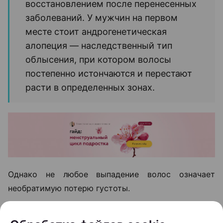
восстановлением после перенесенных
заболеваний. У мужчин на первом
месте стоит андрогенетическая
алопеция — наследственный тип
облысения, при котором волосы
постепенно истончаются и перестают
расти в определенных зонах.
Однако не любое выпадение волос означает
необратимую потерю густоты.