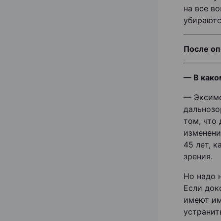
на все в
убираютс
После оп
— В како
— Эксиме
дальнозо
том, что
изменени
45 лет, 
зрения.
Но надо 
Если док
имеют им
устранит