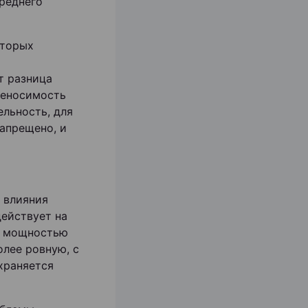
реднего
оторых
м
т разница
реносимость
ельность, для
апрещено, и
 влияния
действует на
ой мощностью
олее ровную, с
храняется