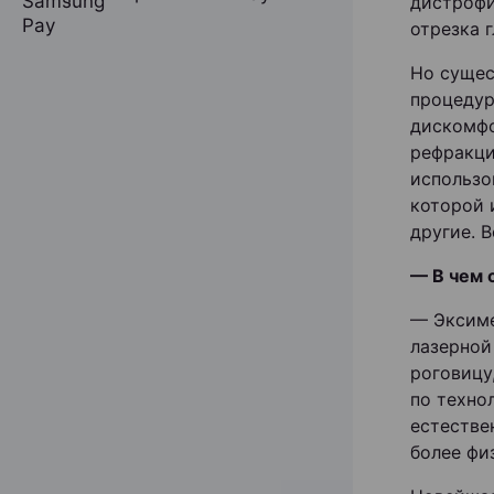
дистрофи
отрезка 
Но сущес
процедур
дискомфо
рефракци
использо
которой 
другие. 
— В чем 
— Эксиме
лазерной
роговицу
по технол
естестве
более фи