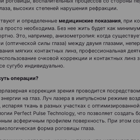
и роговицы, воспалительных процессов со стороны пе
глаза, высоких степеней нарушения рефракции.
твуют и определенные
медицинские показания
, при к
а просто необходима. Без нее жить будет как миниму
ртно. Это, например, анизометропия: когда существуе
и (оптической силы глаза) между двумя глазами, непе
вания мягких контактных линз, профессиональная деят
использование очковой коррекции и контактных линз з
Все сугубо индивидуально.
суть операции?
рлазерная коррекция зрения проводится посредством
 энергии на глаз. Луч лазера в импульсном режиме воз
, испаряя ткань в разных участках с оптимизированн
огии Perfect Pulse Technology, что позволяет создать б
нным асферичным профилем поверхность. При этом со
зиологическая форма роговицы глаза.