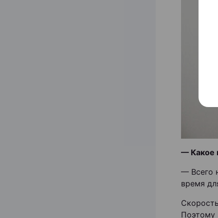
— Какое 
— Всего 
время дл
Скорость
Поэтому 