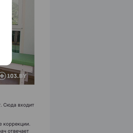
т. Сюда входит
е коррекции.
рач отвечает