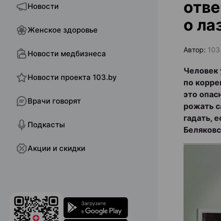
отве
Новости
о ла
Женское здоровье
Автор:
103
Новости медбизнеса
Человек 
Новости проекта 103.by
по корре
это опас
Врачи говорят
рожать с
гадать, 
Подкасты
Беляковс
Акции и скидки