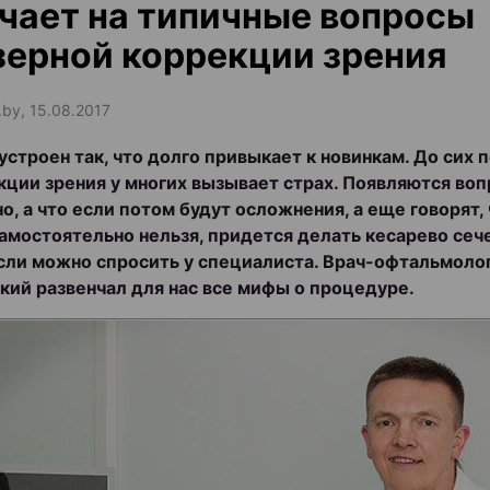
чает на типичные вопросы
зерной коррекции зрения
.by, 15.08.2017
устроен так, что долго привыкает к новинкам. До сих 
кции зрения у многих вызывает страх. Появляются воп
но, а что если потом будут осложнения, а еще говорят,
амостоятельно нельзя, придется делать кесарево сеч
если можно спросить у специалиста. Врач-офтальмоло
кий развенчал для нас все мифы о процедуре.