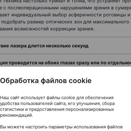
 техника настолько «умна» и точна, что устраняет пр
е с послеоперационными нарушениями зрения в сумерк
вает индивидуальный выбор асферичности роговицы и
 подобрать размер оптических зон для максимального
вания возможностей коррекции зрения.
вие лазера длится несколько секунд
ия проводится на обоих глазах сразу или по отдельно
физиологически обосновано проведение эксимерлазер
Обработка файлов cookie
и зрения на обоих глазах. Но бывают разные случаи.
Наш сайт использует файлы cookie для обеспечения
удобства пользователей сайта, его улучшения, сбора
статистики и предоставления персонализированных
рекомендаций.
Вы можете настроить параметры использования файлов