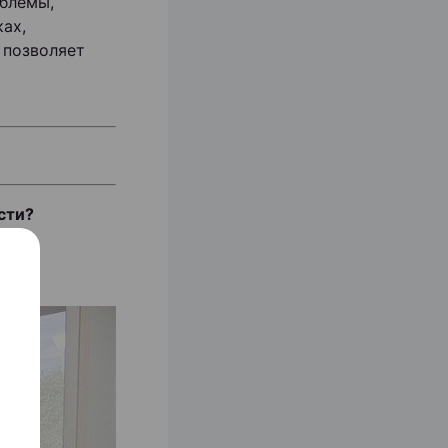
облемы,
ах,
 позволяет
сти?
ной