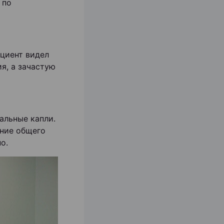
 по
циент видел
я, а зачастую
альные капли.
ание общего
о.