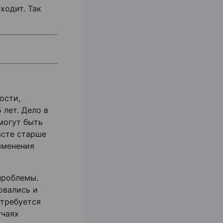
ходит. Так
ости,
 лет. Дело в
 могут быть
асте старше
зменения
проблемы.
овались и
 требуется
учаях