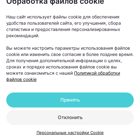
Обработка файлов cookie
считается одним из первых сигналов того, что
Наш сайт использует файлы cookie для обеспечения
терапия работает.
удобства пользователей сайта, его улучшения, сбора
статистики и предоставления персонализированных
Когда пересадка волос
рекомендаций.
действительно нужна и что
Вы можете настроить параметры использования файлов
делать после нее
cookie или изменить свое согласие в более позднее время.
Для получения дополнительной информации о целях,
сроках и порядке использования файлов cookie вы
Пересадка волос часто воспринимается как
можете ознакомиться с нашей
Политикой обработки
универсальное решение проблемы облысения.
файлов cookie
Однако на практике трихологи рассматривают ее
как один из вариантов лечения, а не как первый
Принять
шаг для любого пациента с выпадением волос.
Отклонить
Персональные настройки Cookie