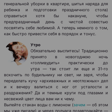
генеральной уборки в квартире, шитья наряда для
ребенка и подготовки праздничного стола)
справиться хотя бы накануне, чтобы
предпраздничный день с чистой совестью
посвятить себе любимой. А теперь немного о том,
как быстро привести себя в порядок и тонус.
Утро
Обязательно выспитесь! Традиционно
принято в новогоднюю ночь
«голливудить» практически до
утра — так стоит ли еще и 31-го
вскочить по будильнику ни свет, ни заря, чтобы
переделать кучу «архиважных и неотложных» дел
и к вечеру валиться с ног от усталости и
раздражения? Да и темные круги под глазами и
несвежий цвет лица вам ни к чему.
Выпейте стакан воды с лимоном (
зачем
— об этом
мы уже писали) и через полчаса позавтракайте —