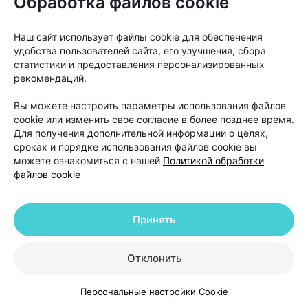
Обработка файлов cookie
Световые волны определенной длины проникают в
ткани и стимулируют работу клеток. В результате
Наш сайт использует файлы cookie для обеспечения
улучшается микроциркуляция, активизируются
удобства пользователей сайта, его улучшения, сбора
статистики и предоставления персонализированных
обменные процессы и создаются более
рекомендаций.
благоприятные условия для роста волос.
Вы можете настроить параметры использования файлов
Фотобиомодуляция может применяться как
cookie или изменить свое согласие в более позднее время.
Для получения дополнительной информации о целях,
самостоятельный метод или входить в состав
сроках и порядке использования файлов cookie вы
комплексной программы лечения.
можете ознакомиться с нашей
Политикой обработки
файлов cookie
Принять
Отклонить
Персональные настройки Cookie