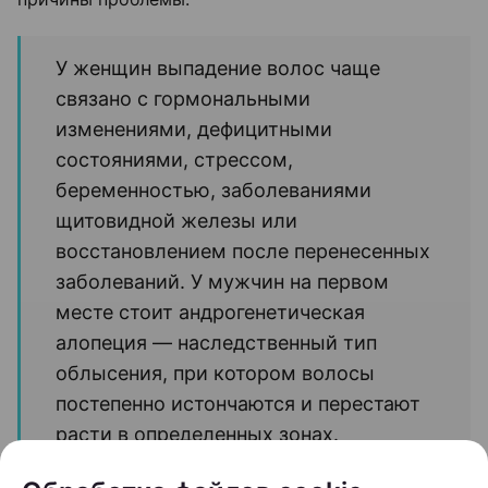
У женщин выпадение волос чаще
связано с гормональными
изменениями, дефицитными
состояниями, стрессом,
беременностью, заболеваниями
щитовидной железы или
восстановлением после перенесенных
заболеваний. У мужчин на первом
месте стоит андрогенетическая
алопеция — наследственный тип
облысения, при котором волосы
постепенно истончаются и перестают
расти в определенных зонах.