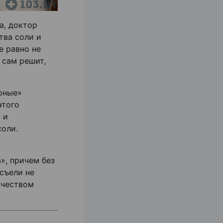
а, доктор
тва соли и
е равно не
 сам решит,
рные»
этого
 и
соли.
», причем без
 съели не
ичеством