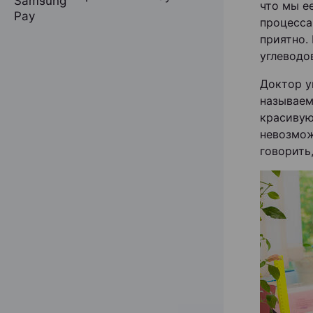
что мы е
процесса
приятно.
углеводо
Доктор у
называем
красивую
невозмож
говорить,