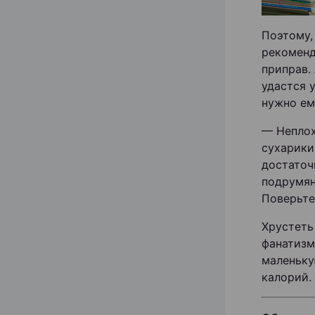
Поэтому,
рекоменд
приправ.
удастся 
нужно ем
— Неплох
сухарики
достаточ
подрумян
Поверьте
Хрустеть
фанатизм
маленьку
калорий