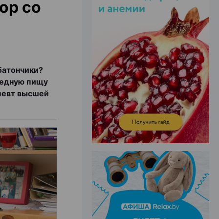
ор со
ЭФФЕКТИВНАЯ РЕКЛАМА НА САЙТЕ
батончики?
вредную пищу
апевт высшей