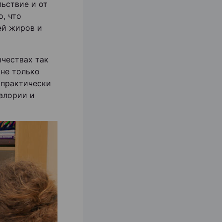
льствие и от
о, что
ей жиров и
ичествах так
 не только
 практически
калории и