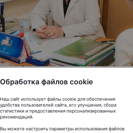
т, по словам доктора, также формируется благодаря
Обработка файлов cookie
и позитивному настроению. Хорошее настроение, аппет
ость — это важнейшие показатели здоровья, отражаю
онных процессов организма.
Наш сайт использует файлы cookie для обеспечения
удобства пользователей сайта, его улучшения, сбора
ьным для женщин будет не переживать, что они немно
статистики и предоставления персонализированных
е, а следить за собой и кушать все. Причем, с аппетит
рекомендаций.
ие будет отличным. Женщины, которые постоянно не о
Вы можете настроить параметры использования файлов
де, реже болеют. Они просто испытывают меньший стре