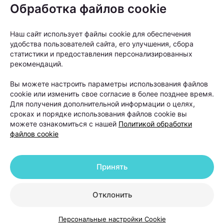
Обработка файлов cookie
волос: кому и когда
нужно обращаться к
Наш сайт использует файлы cookie для обеспечения
трихологу?
удобства пользователей сайта, его улучшения, сбора
статистики и предоставления персонализированных
рекомендаций.
Автор:
103.by, 20.07.2026
Вы можете настроить параметры использования файлов
cookie или изменить свое согласие в более позднее время.
На расческе остается все больше волос, пробор
Для получения дополнительной информации о целях,
становится шире, а в интернете советуют то
сроках и порядке использования файлов cookie вы
витамины, то шампуни от выпадения, то
можете ознакомиться с нашей
Политикой обработки
файлов cookie
очередной «чудо-БАД». Но что делать, чтобы
действительно решить проблему? Вместе с
врачом-косметологом и дерматологом,
Принять
основателем и руководителем Центра
косметологии и дерматологии KODERM
Отклонить
(КОДЕРМ) Ольгой Кудаленкиной разбираемся,
Персональные настройки Cookie
когда стоит обратиться к специалисту, какие