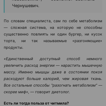
Однако научного подтверждения эта теория не
получила.
«Если кратко ответить на вопрос,
помогает ли читмил разогнать
метаболизм, то нет. Это домыслы,
которые ничем не подтверждены.
Каким-то одним приемом пищи
изменить обмен веществ
невозможно», —
объясняет Светлана
Чернушевич.
По словам специалиста, сам по себе метаболизм
— сложная система, на которую не способны
существенно повлиять ни один бургер, ни кусок