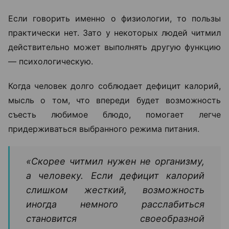
торта, ни так называемые «разгоняющие»
продукты.
«Единственный доступный способ немного
увеличить расход энергии — нарастить мышечную
массу. Именно мышцы даже в состоянии покоя
расходуют больше калорий, чем жировая ткань.
Все остальные способы "разогнать метаболизм" —
скорее миф»,
— говорит диетолог.
Есть ли тогда польза от читмила?
Если говорить именно о физиологии, то пользы
практически нет. Зато у некоторых людей читмил
действительно может выполнять другую функцию
— психологическую.
Когда человек долго соблюдает дефицит калорий,