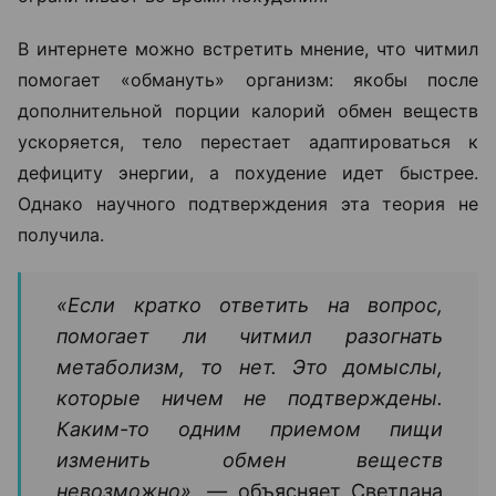
Зачем нужен читмил?
Само слово
cheat meal
переводится как «обманный
прием пищи». Обычно так называют заранее
запланированный прием еды, во время которого
человек позволяет себе продукты, которые
ограничивает во время похудения.
В интернете можно встретить мнение, что читмил
помогает «обмануть» организм: якобы после
дополнительной порции калорий обмен веществ
ускоряется, тело перестает адаптироваться к
дефициту энергии, а похудение идет быстрее.