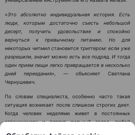
изначально выстроено правильно и не
сопровождается постоянным чувством голода,
необходимость в специальных «разгрузках»
зачастую просто исчезает.
Кому читмил помогает, а кому
может только навредить