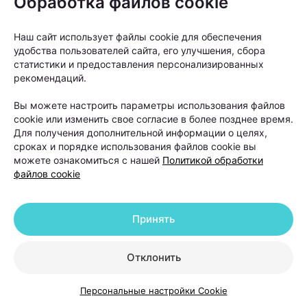
Обработка файлов cookie
Наш сайт использует файлы cookie для обеспечения
удобства пользователей сайта, его улучшения, сбора
Несмотря на популярность читмила,
статистики и предоставления персонализированных
универсальным инструментом его назвать нельзя.
рекомендаций.
«Это абсолютно индивидуальная история. Есть
Вы можете настроить параметры использования файлов
cookie или изменить свое согласие в более позднее время.
люди, которым достаточно съесть небольшой
Для получения дополнительной информации о целях,
десерт, получить удовольствие и спокойно
сроках и порядке использования файлов cookie вы
можете ознакомиться с нашей
Политикой обработки
вернуться к привычному питанию. Но для
файлов cookie
некоторых читмил становится триггером: если уже
разрешили, значит можно есть все подряд. И тогда
Принять
один прием пищи легко превращается в несколько
дней переедания», —
объясняет Светлана
Отклонить
Чернушевич.
Персональные настройки Cookie
По словам специалиста, особенно часто такая