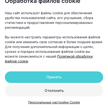
Обработка файлов cookie
Наш сайт использует файлы cookie для обеспечения
удобства пользователей сайта, его улучшения, сбора
статистики и предоставления персонализированных
рекомендаций.
Вы можете настроить параметры использования файлов
От вида алопеции напрямую зависит прогноз
cookie или изменить свое согласие в более позднее время.
лечения.
Для получения дополнительной информации о целях,
сроках и порядке использования файлов cookie вы
можете ознакомиться с нашей
Политикой обработки
«Если мы говорим о диффузном выпадении волос,
файлов cookie
которое возникло на фоне стресса, дефицитов или
гормональных изменений, то такие состояния
Принять
обычно хорошо поддаются терапии. После
устранения причины и курса лечения волосы
Отклонить
постепенно восстанавливаются», —
объясняет
Ольга Кудаленкина.
Персональные настройки Cookie