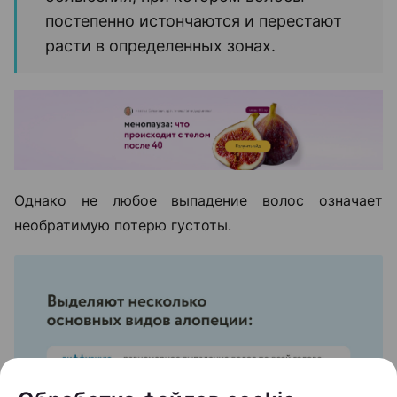
постепенно истончаются и перестают
расти в определенных зонах.
Однако не любое выпадение волос означает
необратимую потерю густоты.