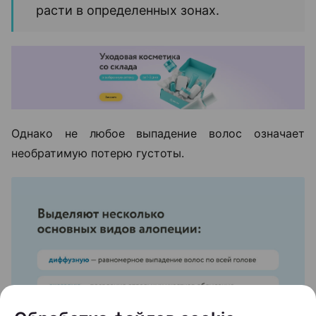
расти в определенных зонах.
Однако не любое выпадение волос означает
необратимую потерю густоты.