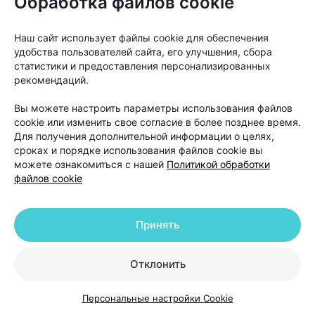
Обработка файлов cookie
Наш сайт использует файлы cookie для обеспечения
удобства пользователей сайта, его улучшения, сбора
статистики и предоставления персонализированных
рекомендаций.
От вида алопеции напрямую зависит прогноз
Вы можете настроить параметры использования файлов
лечения.
cookie или изменить свое согласие в более позднее время.
Для получения дополнительной информации о целях,
«Если мы говорим о диффузном выпадении волос,
сроках и порядке использования файлов cookie вы
которое возникло на фоне стресса, дефицитов или
можете ознакомиться с нашей
Политикой обработки
файлов cookie
гормональных изменений, то такие состояния
обычно хорошо поддаются терапии. После
устранения причины и курса лечения волосы
Принять
постепенно восстанавливаются», —
объясняет
Ольга Кудаленкина.
Отклонить
С очаговой алопецией ситуация сложнее,
Персональные настройки Cookie