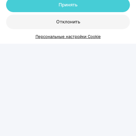
просто хотят похудеть», —
говорит Светлана
Принять
Чернушевич.
Отклонить
При этом специалист подчеркивает: совсем
другое дело — обычные жизненные ситуации.
Персональные настройки Cookie
Если человек один раз сходил на день
рождения, съел больше обычного и в
целом продолжает придерживаться
своего рациона, это не приведет к
значительному набору жировой
массы.
Если читмил все же есть, важно помнить
несколько правил