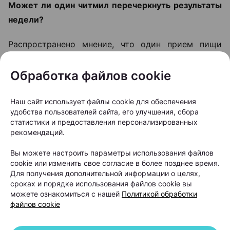
Может ли один читмил перечеркнуть результаты
недели?
Распространено мнение, что один прием пищи
ничего не меняет. На самом деле все зависит от
его объема.
Обработка файлов cookie
Если за неделю человек создал дефицит примерно
Наш сайт использует файлы cookie для обеспечения
в 3000 калорий, а во время читмила получил
удобства пользователей сайта, его улучшения, сбора
статистики и предоставления персонализированных
столько же сверх нормы, результат действительно
рекомендаций.
может оказаться нулевым.
Вы можете настроить параметры использования файлов
cookie или изменить свое согласие в более позднее время.
«За один ужин очень легко набрать несколько
Для получения дополнительной информации о целях,
тысяч калорий. Например, суши, десерты, жирные
сроках и порядке использования файлов cookie вы
блюда — и недельный дефицит может быть
можете ознакомиться с нашей
Политикой обработки
файлов cookie
полностью перекрыт. Именно поэтому я не
рекомендую читмил большинству людей, которые