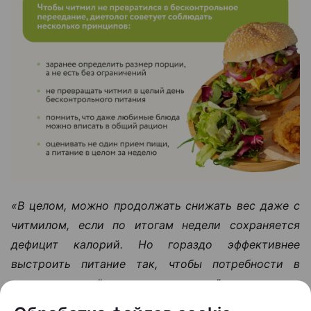
«В целом, можно продолжать снижать вес даже с
читмилом, если по итогам недели сохраняется
дефицит калорий. Но гораздо эффективнее
выстроить питание так, чтобы потребности в
специальных "разрешенных днях" просто не
возникало»,
— подчеркивает Светлана