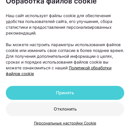
Обработка файлов cookie
Чернушевич.
Наш сайт использует файлы cookie для обеспечения
Главная задача любой программы снижения веса
удобства пользователей сайта, его улучшения, сбора
— не выдержать несколько недель строгих
статистики и предоставления персонализированных
рекомендаций.
ограничений, а найти такой режим питания,
которого получится придерживаться месяцами и
Вы можете настроить параметры использования файлов
cookie или изменить свое согласие в более позднее время.
даже годами. Именно поэтому сегодня многие
Для получения дополнительной информации о целях,
специалисты считают, что хорошо
сроках и порядке использования файлов cookie вы
сбалансированный рацион работает эффективнее,
можете ознакомиться с нашей
Политикой обработки
файлов cookie
чем регулярные читмилы.
Принять
Следите за нами в соцсетях
Отклонить
Персональные настройки Cookie