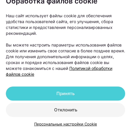
Обработка файлов cookie
головы. Например, зуд, покраснение, шелушение,
повышенная жирность или, наоборот, выраженная
Наш сайт использует файлы cookie для обеспечения
удобства пользователей сайта, его улучшения, сбора
сухость. Еще один тревожный сигнал — изменение
статистики и предоставления персонализированных
качества волос, когда они становятся ломкими,
рекомендаций.
тусклыми и теряют плотность.
Вы можете настроить параметры использования файлов
cookie или изменить свое согласие в более позднее время.
Для получения дополнительной информации о целях,
«Если человек замечает выраженное
сроках и порядке использования файлов cookie вы
выпадение волос, изменение их
можете ознакомиться с нашей
Политикой обработки
файлов cookie
структуры или появление участков
облысения, откладывать визит к
специалисту не стоит. Чем раньше
Принять
начинается диагностика, тем больше
возможностей повлиять на
Отклонить
ситуацию», —
объясняет Ольга
Кудаленкина.
Персональные настройки Cookie