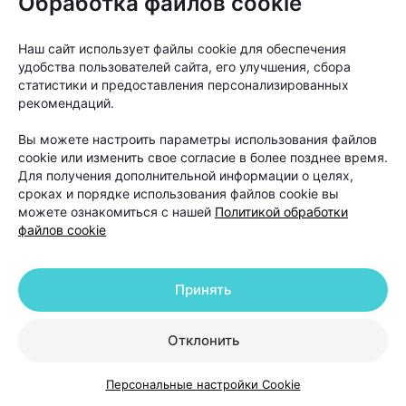
Обработка файлов cookie
При этом важно понимать: пересадка
Наш сайт использует файлы cookie для обеспечения
не устраняет причину
удобства пользователей сайта, его улучшения, сбора
андрогенетической алопеции. Она
статистики и предоставления персонализированных
помогает восстановить густоту волос
рекомендаций.
в определенных зонах, но сам процесс
Вы можете настроить параметры использования файлов
облысения может продолжаться.
cookie или изменить свое согласие в более позднее время.
Для получения дополнительной информации о целях,
сроках и порядке использования файлов cookie вы
Именно поэтому после операции работа с
можете ознакомиться с нашей
Политикой обработки
файлов cookie
волосами не заканчивается. В первые недели
после пересадки необходимо строго соблюдать
рекомендации хирурга. Обычно пациентам
Принять
советуют:
Отклонить
избегать интенсивных физических нагрузок;
отказаться от посещения бани и сауны;
Персональные настройки Cookie