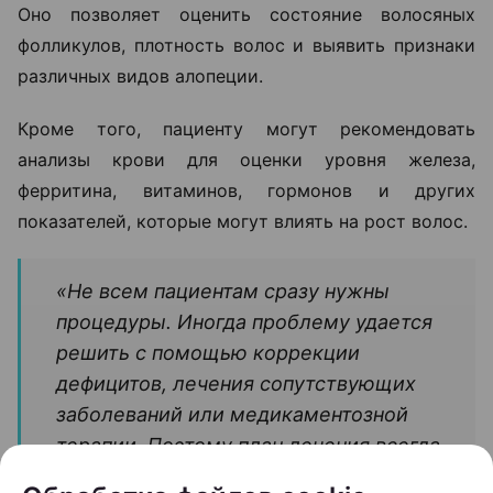
Оно позволяет оценить состояние волосяных
фолликулов, плотность волос и выявить признаки
различных видов алопеции.
Кроме того, пациенту могут рекомендовать
анализы крови для оценки уровня железа,
ферритина, витаминов, гормонов и других
показателей, которые могут влиять на рост волос.
«Не всем пациентам сразу нужны
процедуры. Иногда проблему удается
решить с помощью коррекции
дефицитов, лечения сопутствующих
заболеваний или медикаментозной
терапии. Поэтому план лечения всегда
составляется индивидуально после