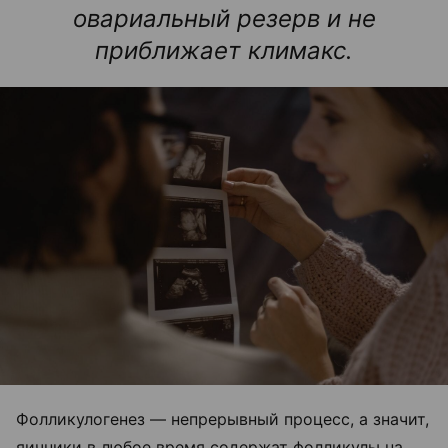
овариальный резерв и не
приближает климакс.
Фолликулогенез — непрерывный процесс, а значит,
яичники в любое время содержат фолликулы на