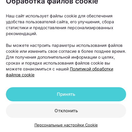
Обработка файлов cookie
обследования», —
отмечает Ольга
Кудаленкина.
Наш сайт использует файлы cookie для обеспечения
удобства пользователей сайта, его улучшения, сбора
статистики и предоставления персонализированных
Именно поэтому специалисты советуют не тратить
рекомендаций.
месяцы на эксперименты с косметическими
Вы можете настроить параметры использования файлов
средствами, а сначала выяснить причину
cookie или изменить свое согласие в более позднее время.
выпадения волос. От правильного диагноза во
Для получения дополнительной информации о целях,
сроках и порядке использования файлов cookie вы
многом зависит и эффективность дальнейшего
можете ознакомиться с нашей
Политикой обработки
лечения.
файлов cookie
Почему выпадают волосы и
Принять
можно ли остановить этот
процесс
Отклонить
Когда человек замечает усиленное выпадение
Персональные настройки Cookie
волос, первый вопрос обычно звучит одинаково: