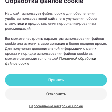
Обработка файлов cookie
Наш сайт использует файлы cookie для обеспечения
удобства пользователей сайта, его улучшения, сбора
статистики и предоставления персонализированных
рекомендаций.
Вы можете настроить параметры использования файлов
cookie или изменить свое согласие в более позднее время.
Для получения дополнительной информации о целях,
сроках и порядке использования файлов cookie вы
Тема дня
можете ознакомиться с нашей
Политикой обработки
файлов cookie
Остановить выпадение
волос: кому и когда
Принять
нужно обращаться к
трихологу?
Отклонить
Автор:
103.by, 20.07.2026
Персональные настройки Cookie