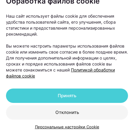
Обработка файлов cookie
месяцы на эксперименты с косметическими
средствами, а сначала выяснить причину
Наш сайт использует файлы cookie для обеспечения
выпадения волос. От правильного диагноза во
удобства пользователей сайта, его улучшения, сбора
многом зависит и эффективность дальнейшего
статистики и предоставления персонализированных
рекомендаций.
лечения.
Вы можете настроить параметры использования файлов
Почему выпадают волосы и
cookie или изменить свое согласие в более позднее время.
Для получения дополнительной информации о целях,
можно ли остановить этот
сроках и порядке использования файлов cookie вы
процесс
можете ознакомиться с нашей
Политикой обработки
файлов cookie
Когда человек замечает усиленное выпадение
волос, первый вопрос обычно звучит одинаково:
Принять
можно ли это остановить? Ответ зависит от
причины проблемы.
Отклонить
Персональные настройки Cookie
У женщин выпадение волос чаще