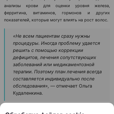
анализы крови для оценки уровня железа,
ферритина, витаминов, гормонов и других
показателей, которые могут влиять на рост волос.
«Не всем пациентам сразу нужны
процедуры. Иногда проблему удается
решить с помощью коррекции
дефицитов, лечения сопутствующих
заболеваний или медикаментозной
терапии. Поэтому план лечения всегда
составляется индивидуально после
обследования», —
отмечает Ольга
Кудаленкина.
Именно поэтому специалисты советуют не тратить