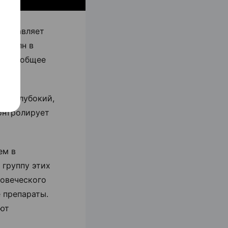
составляет
а-волн в
разом общее
лее глубокий,
онтролирует
ем в
 группу этих
ловеческого
 препараты.
ают