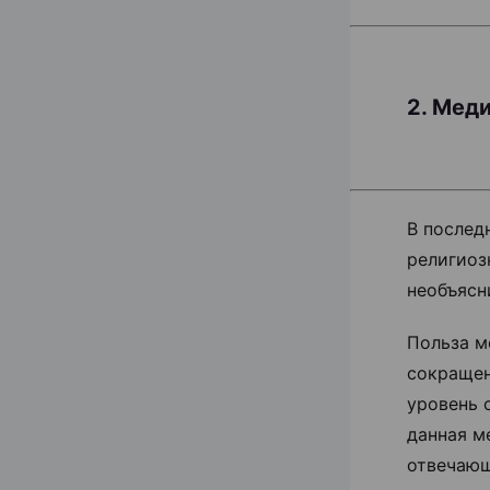
2. Мед
В послед
религиоз
необъясн
Польза м
сокращен
уровень 
данная м
отвечающ