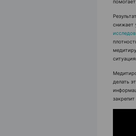
помогает
Результа
снижает 
исследов
плотност
медитиру
ситуация
Медитиро
делать э
информац
закрепит