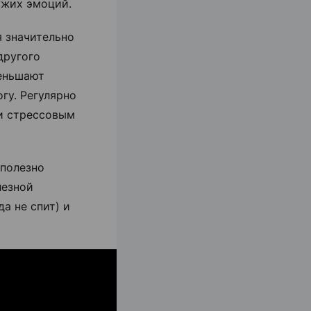
ужих эмоций.
 значительно
другого
еньшают
гу. Регулярно
и стрессовым
 полезно
лезной
а не спит) и