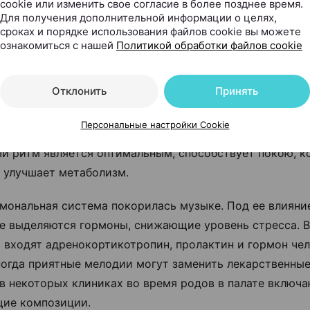
cookie или изменить свое согласие в более позднее время.
Для получения дополнительной информации о целях,
сроках и порядке использования файлов cookie вы можете
поможет и обычная музыка. Композиции, ритм которых 
ознакомиться с нашей
Политикой обработки файлов cookie
 ударов в минуту, могут сдвинуть наше сознание от бет
нии альфа-диапазона, успокаивая и улучшая таким об
Отклонить
Принять
твие.
Персональные настройки Cookie
го, спокойные мелодии выравнивают ритм дыхания. Бо
й ритм является оптимальным, способствует покою, к
 улучшает метаболизм.
мональная система покорилась музыке. Под ее влияни
е выделяются гормоны, снижающие уровень стресса. В
 входят адренокортикотропин, пролактин и гормон че
ногда приятные мелодии могут заменить лекарственные
в некоторых клиниках во время родов в палате включ
щие композиции.