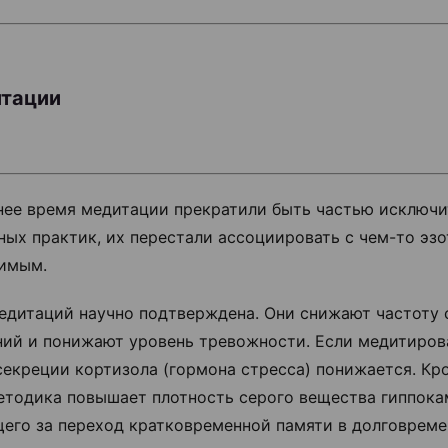
итации
нее время медитации прекратили быть частью исключи
ных практик, их перестали ассоциировать с чем-то эз
имым.
едитаций научно подтверждена. Они снижают частоту
ий и понижают уровень тревожности. Если медитирова
секреции кортизола (гормона стресса) понижается. Кро
етодика повышает плотность серого вещества гиппока
его за переход кратковременной памяти в долговреме