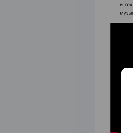
и тех
музык