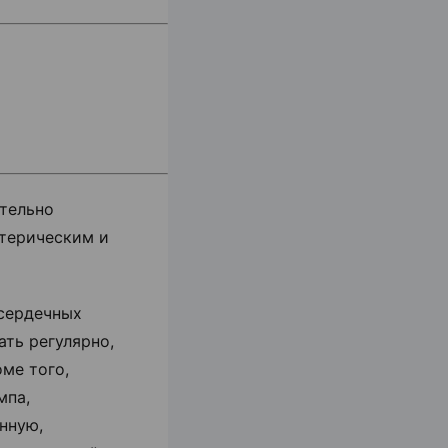
тельно
отерическим и
 сердечных
ть регулярно,
ме того,
мпа,
нную,