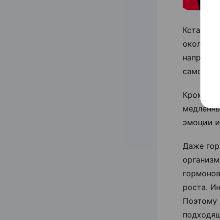
Кстати, 
около 60
направле
самочувс
Кроме то
медленны
эмоции и
Даже гор
организм
гормонов
роста. И
Поэтому 
подходя