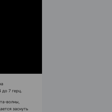
на
 до 7 герц.
та-волны,
дается заснуть