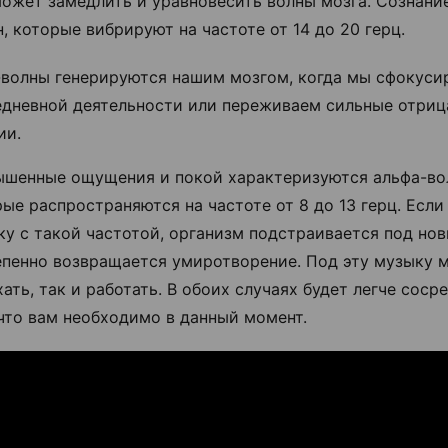
ожет замедлить и уравновесить волны мозга. Сознание
, которые вибрируют на частоте от 14 до 20 герц.
-волны генерируются нашим мозгом, когда мы сфокуси
едневной деятельности или переживаем сильные отриц
ии.
ышенные ощущения и покой характеризуются альфа-во
ые распространяются на частоте от 8 до 13 герц. Если
у с такой частотой, организм подстраивается под нов
епенно возвращается умиротворение. Под эту музыку 
ать, так и работать. В обоих случаях будет легче соср
что вам необходимо в данный момент.