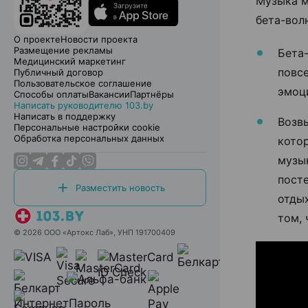
Музыка м
бета-волн
О проекте
Новости проекта
Размещение рекламы
Бета
Медицинский маркетинг
повс
Публичный договор
Пользовательское соглашение
эмоц
Способы оплаты
Вакансии
Партнёры
Написать руководителю 103.by
Написать в поддержку
Возв
Персональные настройки cookie
Обработка персональных данных
котор
музык
пост
Разместить новость
отдых
том, 
© 2026 ООО «Артокс Лаб», УНП 191700409