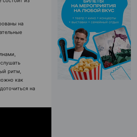
 состоит из
ЭФФЕКТИВНАЯ РЕКЛАМА НА САЙТЕ
рованы на
ательные
лнами,
 слушать
ый ритм,
можно как
едоточиться на