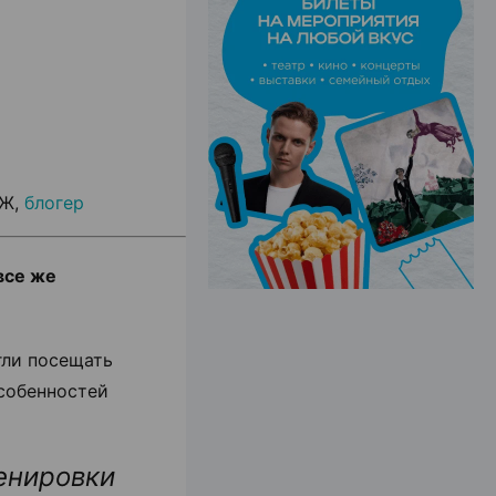
ЭФФЕКТИВНАЯ РЕКЛАМА НА САЙТЕ
ОЖ,
блогер
все же
гли посещать
особенностей
енировки