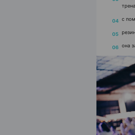
трен
с по
резин
она з