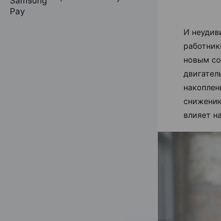
И неудив
работник
новым со
двигател
накоплен
снижению
влияет н