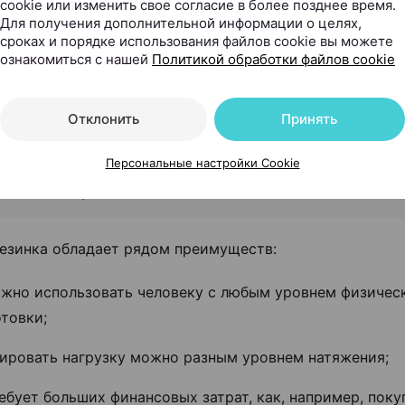
cookie или изменить свое согласие в более позднее время.
 как дома, так и на улице. Все, что для этого нужно, —
Для получения дополнительной информации о целях,
езинок.
сроках и порядке использования файлов cookie вы можете
ознакомиться с нашей
Политикой обработки файлов cookie
нка для фитнеса
— это эластичная лента, котора
дает сопротивлением. За счет этого сопротивлен
Отклонить
Принять
я ее растягивания создается нагрузка на тренир
ы. Материал фитнес-резинок — латекс, полиурет
Персональные настройки Cookie
ослойная резина.
езинка обладает рядом преимуществ:
ожно использовать человеку с любым уровнем физичес
товки;
лировать нагрузку можно разным уровнем натяжения;
ебует больших финансовых затрат, как, например, поку