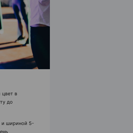
 цвет в
ту до
 и шириной 5-
пень