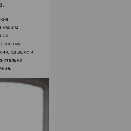
а.
ские
и нашим
ьной
оренному
ния, одышке и
ожительно
яние.