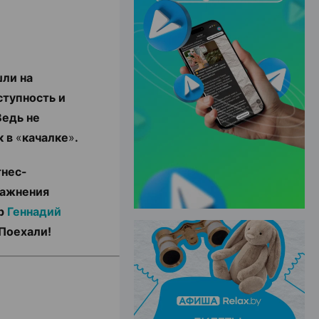
ЭФФЕКТИВНАЯ РЕКЛАМА НА САЙТЕ
шли на
ступность и
Ведь не
к в
«
качалке
»
.
тнес-
ражнения
ер
Геннадий
Поехали!