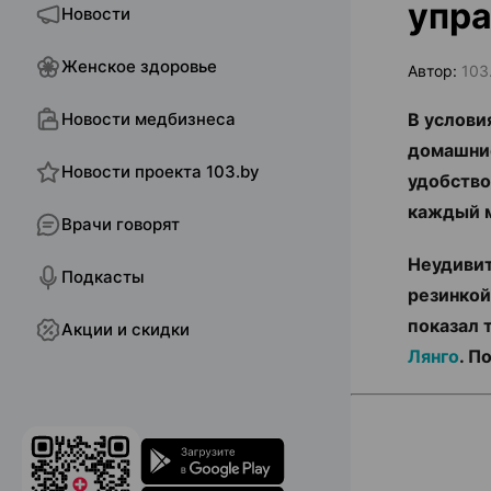
упра
Новости
Женское здоровье
Автор:
103
Новости медбизнеса
В услови
домашние
Новости проекта 103.by
удобство
каждый м
Врачи говорят
Неудивит
Подкасты
резинкой
показал 
Акции и скидки
Лянго
. П