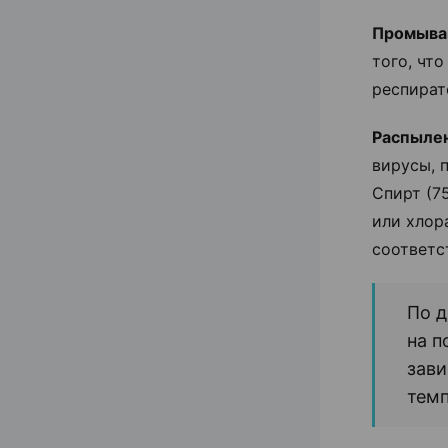
Промыва
того, чт
респират
Распылен
вирусы, 
Спирт (7
или хлор
соответс
По 
на п
зави
тем