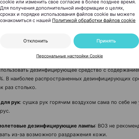
cookie или изменить свое согласие в более позднее время.
 эффективности.
Для получения дополнительной информации о целях,
сроках и порядке использования файлов cookie вы можете
ук
: частое мытье рук водой с с мылом эффективно убив
ознакомиться с нашей
Политикой обработки файлов cookie
должна быть слишком горячей, хотя теплая вода улучш
ность мыла. После мытья тщательно вытрите руки пол
Отклонить
Принять
 полотенцем или сушилкой для рук.
Персональные настройки Cookie
цирующие средства для рук:
в качестве альтернативы
пользовать дезинфицирующее средство с содержание
%. В наиболее распространенных дезинфицирующих ср
к раз столько.
для рук
: сушка рук горячим воздухом сама по себе не
рус.
иолетовые дезинфицирующие лампы
: ВОЗ не рекомен
вать из-за возможного раздражения кожи.