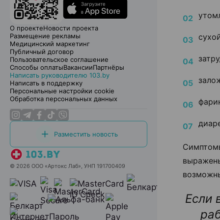
утом
О проекте
Новости проекта
Размещение рекламы
сухой
Медицинский маркетинг
Публичный договор
затр
Пользовательское соглашение
Способы оплаты
Вакансии
Партнёры
Написать руководителю 103.by
залож
Написать в поддержку
Персональные настройки cookie
Обработка персональных данных
фари
диар
Разместить новость
Симптомы
выражен
© 2026 ООО «Артокс Лаб», УНП 191700409
возможны
Если 
раб