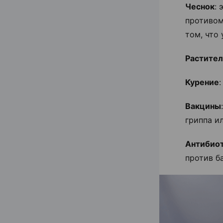
Чеснок
:
противом
том, что
Растител
Курение
Вакцины
гриппа и
Антибио
против б