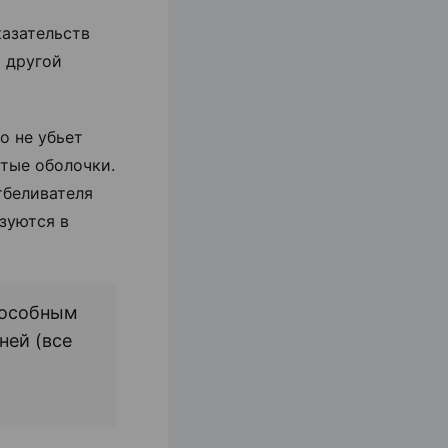
азательств
 другой
то не убьет
стые оболочки.
тбеливателя
зуются в
пособным
ней (все