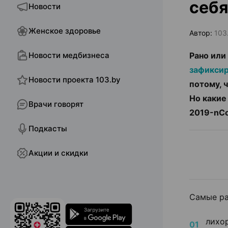
себя
Новости
Женское здоровье
Автор:
103
Новости медбизнеса
Рано или
зафикси
Новости проекта 103.by
потому, 
Но какие
Врачи говорят
2019-nCo
Подкасты
Акции и скидки
Самые ра
лихо