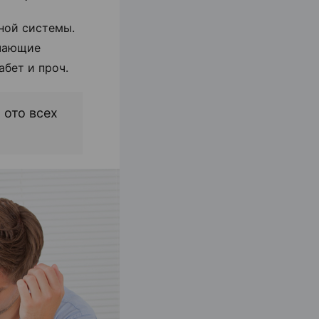
нной системы.
гчающие
абет и проч.
 ото всех