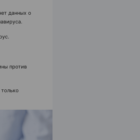
нет данных о
навируса.
рус.
ины против
т только