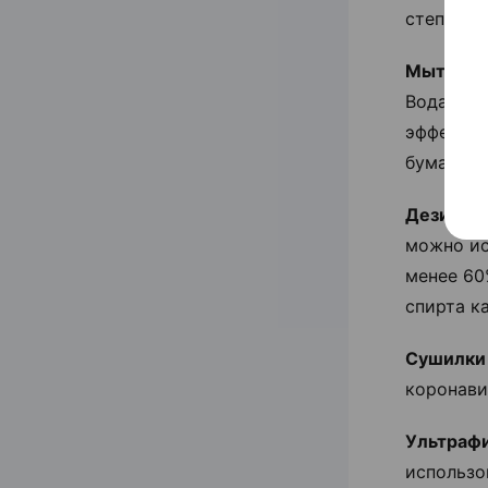
степенью
Мытье р
Вода не 
эффектив
бумажным
Дезинфи
можно ис
менее 60
спирта ка
Сушилки 
коронави
Ультраф
использо