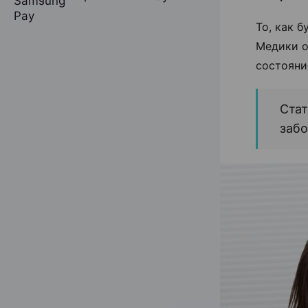
То, как 
Медики о
состояни
Стат
заб