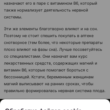
назначают его в паре с витамином В6, который
также нормализует деятельность нервной
системы.
Эти же элементы благотворно влияют и на сон.
Поэтому не стоит спешить покупать в аптеке
снотворное (тем более, что некоторые препараты
плохо влияют на фазы сна). Лучше посоветуйтесь
со специалистами. Они назначат вам курс
лекарственных средств, содержащих магний и
витамин В6, которые помогают бороться с
бессонницей. Кстати, беременным женщинам
магний выписывают на ранних сроках, чтобы
правильно формировалась нервная система плода.