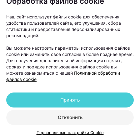
Обработка файлов cookie
Наш сайт использует файлы cookie для обеспечения
удобства пользователей сайта, его улучшения, сбора
статистики и предоставления персонализированных
рекомендаций.
Вы можете настроить параметры использования файлов
cookie или изменить свое согласие в более позднее время.
Для получения дополнительной информации о целях,
сроках и порядке использования файлов cookie вы
можете ознакомиться с нашей
Политикой обработки
файлов cookie
— Какие еще советы для внутренней гармонии вы
бы могли дать?
Принять
— Обязательно соблюдайте режим дня. Это
действительно очень важно. Спать нужно в
Отклонить
абсолютной темноте. Закрывайте окна плотными
Персональные настройки Cookie
шторами, постарайтесь не использовать ночники.