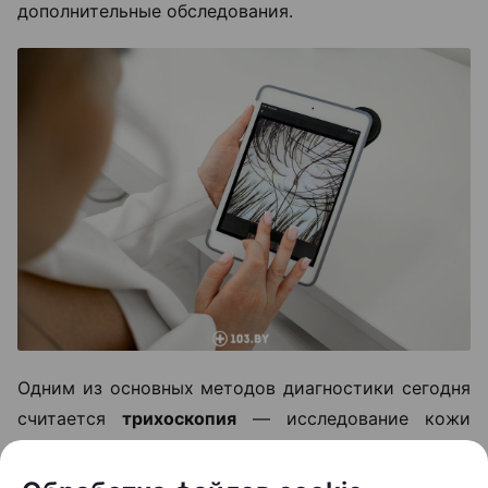
дополнительные обследования.
Одним из основных методов диагностики сегодня
считается
трихоскопия
— исследование кожи
головы и волос под многократным увеличением.
Оно позволяет оценить состояние волосяных