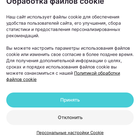
Обработка файлов cookie
фолликулов, плотность волос и выявить признаки
различных видов алопеции.
Наш сайт использует файлы cookie для обеспечения
удобства пользователей сайта, его улучшения, сбора
статистики и предоставления персонализированных
Кроме того, пациенту могут рекомендовать
рекомендаций.
анализы крови для оценки уровня железа,
ферритина, витаминов, гормонов и других
Вы можете настроить параметры использования файлов
cookie или изменить свое согласие в более позднее время.
показателей, которые могут влиять на рост волос.
Для получения дополнительной информации о целях,
сроках и порядке использования файлов cookie вы
можете ознакомиться с нашей
Политикой обработки
«Не всем пациентам сразу нужны
файлов cookie
процедуры. Иногда проблему удается
решить с помощью коррекции
Принять
дефицитов, лечения сопутствующих
заболеваний или медикаментозной
Отклонить
терапии. Поэтому план лечения всегда
составляется индивидуально после
Персональные настройки Cookie
обследования», —
отмечает Ольга