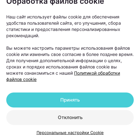
Обработка файлов cookie
способствует тромбообразованию и развитию
Наш сайт использует файлы cookie для обеспечения
атеросклероза;
удобства пользователей сайта, его улучшения, сбора
статистики и предоставления персонализированных
запускает пероксидное окисление липидов,
рекомендаций.
оксидативный стресс и, как следствие, —
Вы можете настроить параметры использования файлов
воспалительный ответ в тканях, влияние на
cookie или изменить свое согласие в более позднее время.
Для получения дополнительной информации о целях,
иммунитет, повышение риска развития
сроках и порядке использования файлов cookie вы
опухолевых процессов, ускорение процессов
можете ознакомиться с нашей
Политикой обработки
старения;
файлов cookie
способствует усугублению или развитию
Принять
эстрогендоминирования (особенно у тех, кого
в анамнезе эндометриоз, миома матки, полип
Отклонить
эндометрия, мастопатия и другие).
Персональные настройки Cookie