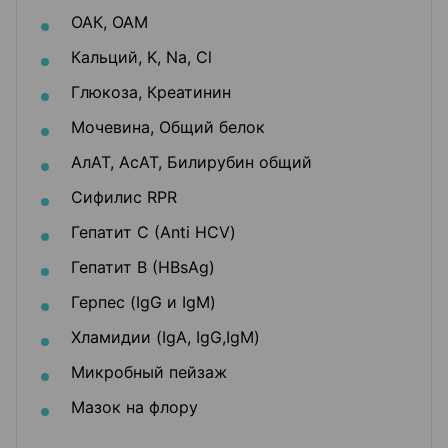
ОАК, ОАМ
Кальций, K, Na, Cl
Глюкоза, Креатинин
Мочевина, Общий белок
АлАТ, АсАТ, Билирубин общий
Сифилис RPR
Гепатит С (Аnti HCV)
Гепатит В (HBsAg)
Герпес (IgG и IgM)
Хламидии (IgA, IgG,IgM)
Микробный пейзаж
Мазок на флору