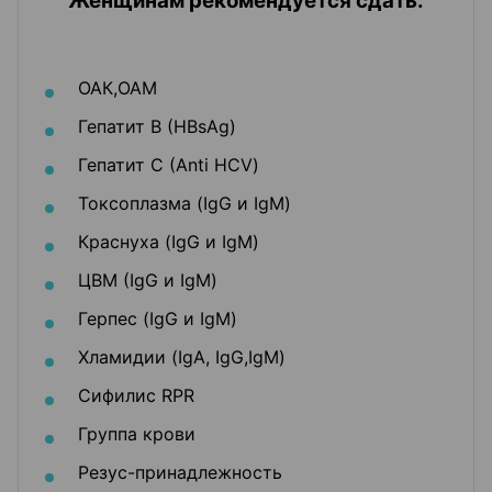
Женщинам рекомендуется сдать:
ОАК,ОАМ
Гепатит В (HBsAg)
Гепатит С (Аnti HCV)
Токсоплазма (IgG и IgM)
Краснуха (IgG и IgM)
ЦВМ (IgG и IgM)
Герпес (IgG и IgM)
Хламидии (IgA, IgG,IgM)
Сифилис RPR
Группа крови
Резус-принадлежность