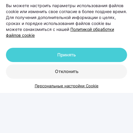
Вы можете настроить параметры использования файлов
У женщин выпадение волос чаще
cookie или изменить свое согласие в более позднее время.
связано с гормональными
Для получения дополнительной информации о целях,
сроках и порядке использования файлов cookie вы
изменениями, дефицитными
можете ознакомиться с нашей
Политикой обработки
состояниями, стрессом,
файлов cookie
беременностью, заболеваниями
щитовидной железы или
Принять
восстановлением после перенесенных
заболеваний. У мужчин на первом
Отклонить
месте стоит андрогенетическая
алопеция — наследственный тип
Персональные настройки Cookie
облысения, при котором волосы
постепенно истончаются и перестают
расти в определенных зонах.