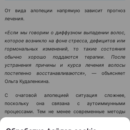
От вида алопеции напрямую зависит прогноз
лечения.
«Если мы говорим о диффузном выпадении волос,
которое возникло на фоне стресса, дефицитов или
гормональных изменений, то такие состояния
обычно хорошо поддаются терапии. После
устранения причины и курса лечения волосы
постепенно восстанавливаются», —
объясняет
Ольга Кудаленкина.
С очаговой алопецией ситуация сложнее,
поскольку она связана с аутоиммунными
процессами. Тем не менее современные методы
лечения позволяют улучшить состояние волос и в
ряде случаев способствуют восстановлению их