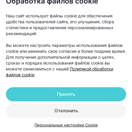
Обработка файлов cookie
начинают искать решение самостоятельно:
покупают шампуни, сыворотки, витамины и БАДы.
Наш сайт использует файлы cookie для обеспечения
Однако такой подход далеко не всегда дает
удобства пользователей сайта, его улучшения, сбора
статистики и предоставления персонализированных
результат.
рекомендаций.
Вы можете настроить параметры использования файлов
В такой ситуации даже качественный уход не
cookie или изменить свое согласие в более позднее время.
способен устранить основную причину проблемы.
Для получения дополнительной информации о целях,
сроках и порядке использования файлов cookie вы
можете ознакомиться с нашей
Политикой обработки
Поэтому лечение обычно начинается не с
файлов cookie
процедур, а с диагностики. На приеме специалист
оценивает состояние волос и кожи головы,
Принять
собирает анамнез, а при необходимости назначает
дополнительные обследования.
Отклонить
Одним из основных методов диагностики сегодня
Персональные настройки Cookie