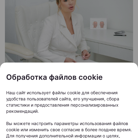
Обработка файлов cookie
Одним из серьезных видов выпадения волос
считается андрогенетическая алопеция. При этом
Наш сайт использует файлы cookie для обеспечения
состоянии волосяные фолликулы постепенно
удобства пользователей сайта, его улучшения, сбора
статистики и предоставления персонализированных
уменьшаются в размерах, а волосы становятся все
рекомендаций.
более тонкими. Полностью остановить
генетически обусловленный процесс невозможно,
Вы можете настроить параметры использования файлов
cookie или изменить свое согласие в более позднее время.
однако современные методы терапии могут
Для получения дополнительной информации о целях,