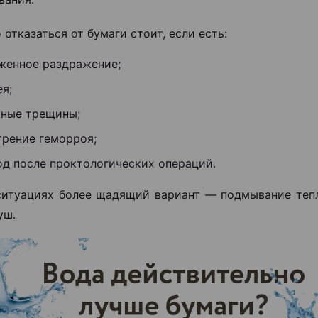
отказаться от бумаги стоит, если есть:
женное раздражение;
я;
ьные трещины;
трение геморроя;
од после проктологических операций.
ситуациях более щадящий вариант — подмывание теп
уш.