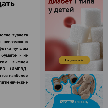
дать
ЭФФЕКТИВНАЯ РЕКЛАМА НА САЙТЕ
после туалета
ы невозможно
лфетки лучшим
 бумагой и не
огом высшей
RED (ИМРЭД)
ется наиболее
игиенические