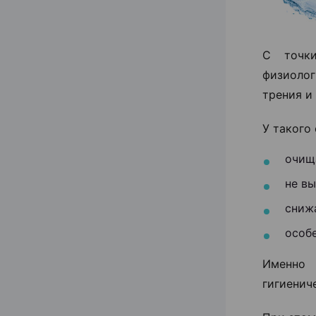
С точки
физиоло
трения и
У такого
очищ
не в
сниж
особ
Именно 
гигиенич