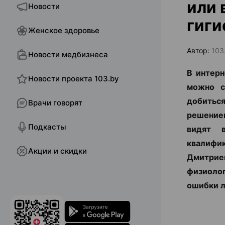
или 
Новости
гиги
Женское здоровье
Автор:
103
Новости медбизнеса
В интерн
Новости проекта 103.by
можно с
добиться
Врачи говорят
решением
Подкасты
видят 
квалифи
Акции и скидки
Дмитрием
физиоло
ошибки л