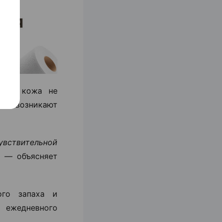
если кожа не
чаще возникают
увствительной
, —
объясняет
ого запаха и
 ежедневного