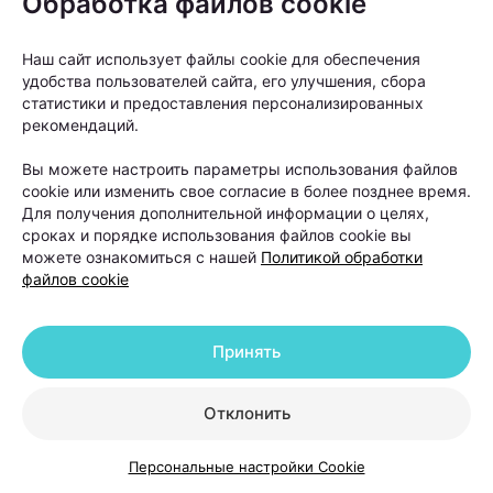
Обработка файлов cookie
Наш сайт использует файлы cookie для обеспечения
удобства пользователей сайта, его улучшения, сбора
статистики и предоставления персонализированных
рекомендаций.
Одним из основных методов диагностики сегодня
Вы можете настроить параметры использования файлов
считается
трихоскопия
— исследование кожи
cookie или изменить свое согласие в более позднее время.
головы и волос под многократным увеличением.
Для получения дополнительной информации о целях,
сроках и порядке использования файлов cookie вы
Оно позволяет оценить состояние волосяных
можете ознакомиться с нашей
Политикой обработки
фолликулов, плотность волос и выявить признаки
файлов cookie
различных видов алопеции.
Принять
Кроме того, пациенту могут рекомендовать
анализы крови для оценки уровня железа,
Отклонить
ферритина, витаминов, гормонов и других
показателей, которые могут влиять на рост волос.
Персональные настройки Cookie