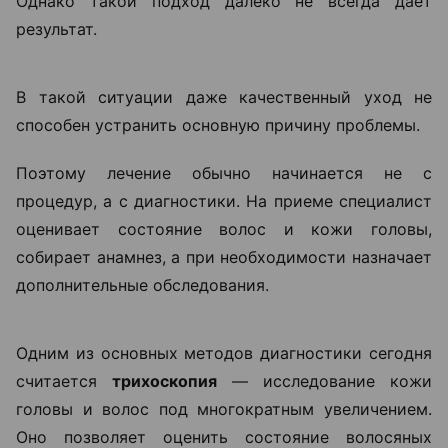
головы. Например, зуд, покраснение, шелушение,
повышенная жирность или, наоборот, выраженная
сухость. Еще один тревожный сигнал — изменение
качества волос, когда они становятся ломкими,
тусклыми и теряют плотность.
«Если человек замечает выраженное
выпадение волос, изменение их
структуры или появление участков
облысения, откладывать визит к
специалисту не стоит. Чем раньше
начинается диагностика, тем больше
возможностей повлиять на
ситуацию», —
объясняет Ольга
Кудаленкина.