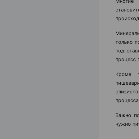
Многие 
станови
происход
Минераль
только п
подгота
процесс 
Кроме т
пищевар
слизисто
процесса
Важно п
нужно пи