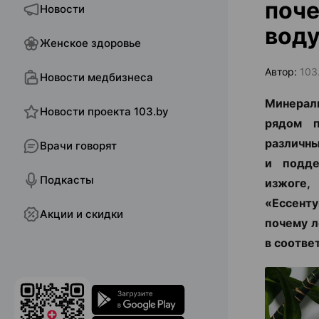
поче
Новости
вод
Женское здоровье
Автор:
103
Новости медбизнеса
Минерал
Новости проекта 103.by
рядом п
различны
Врачи говорят
и подде
Подкасты
изжоге,
«Ессенту
Акции и скидки
почему л
в соотве