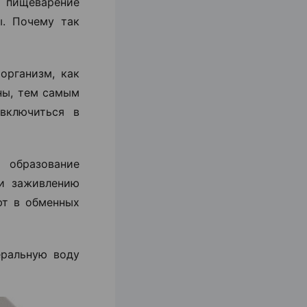
 пищеварение
. Почему так
организм, как
ны, тем самым
включиться в
образование
 и заживлению
ют в обменных
еральную воду