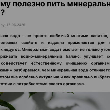
му полезно пить минераль
у?
.by, 15.06.2026
ьная вода – не просто любимый многими напиток, 
олезных свойств и издавна применяется для 
х недугов. Минеральная вода помогает не только уто
рживать водно-минеральный баланс, улучшает с
 содействует естественному очищению организ
ками» разбираемся, чем минеральная вода отличаетс
етом она особенно актуальна и как правильно выбрат
тствии с потребностями своего организма.