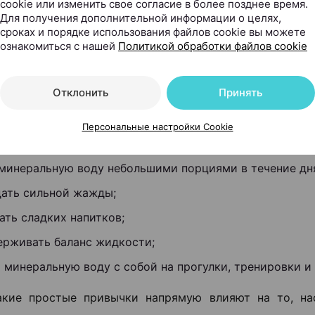
cookie или изменить свое согласие в более позднее время.
Для получения дополнительной информации о целях,
сроках и порядке использования файлов cookie вы можете
сть минеральной воды еще и в том, что минералы в н
ознакомиться с нашей
Политикой обработки файлов cookie
орме — так организму проще их усваивать. Кроме т
ногие замечают: минеральная вода освежает и пом
Отклонить
Принять
чше, чем сладкие напитки или обычная газировка.
Персональные настройки Cookie
твительно помогает легче переносить жару:
 минеральную воду небольшими порциями в течение дн
дать сильной жажды;
ать сладких напитков;
ерживать баланс жидкости;
 минеральную воду с собой на прогулки, тренировки и 
акие простые привычки напрямую влияют на то, на