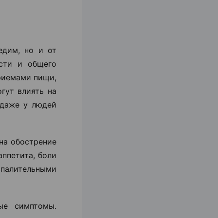
едим, но и от
ости и общего
риемами пищи,
гут влиять на
 даже у людей
на обострение
аппетита, боли
алительными
ые симптомы.