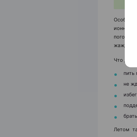
Особенно
ионной ф
погоду м
жажду лу
Что дейс
пить
не ж
избег
подд
брать
Летом т