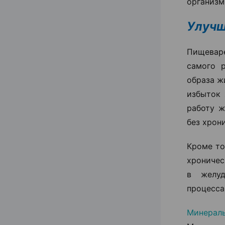
организм
Улучш
Пищеваре
самого 
образа ж
избыток 
работу ж
без хрон
Кроме то
хроничес
в желуд
процесса
Минерал