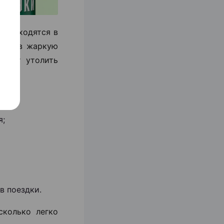
ей находятся в
ого, в жаркую
огает утолить
я;
в поездки.
сколько легко