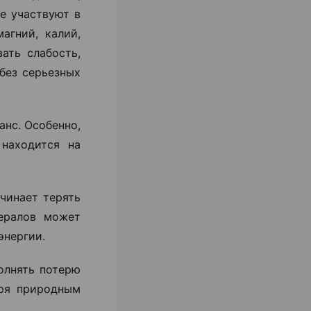
е участвуют в
агний, калий,
ать слабость,
без серьезных
анс. Особенно,
 находится на
чинает терять
ералов может
энергии.
олнять потерю
аря природным