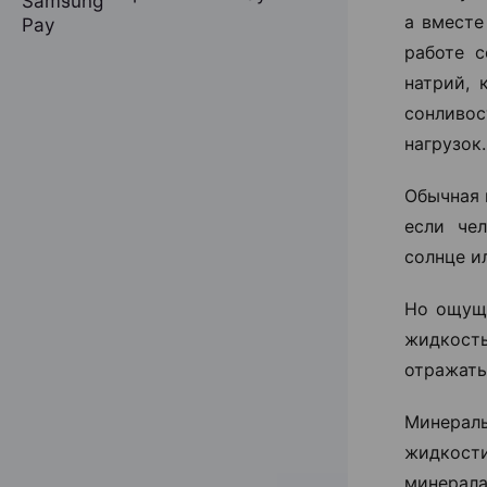
а вместе
работе 
натрий, 
сонливос
нагрузок.
Обычная 
если чел
солнце и
Но ощуще
жидкост
отражать
Минераль
жидкости
минерала