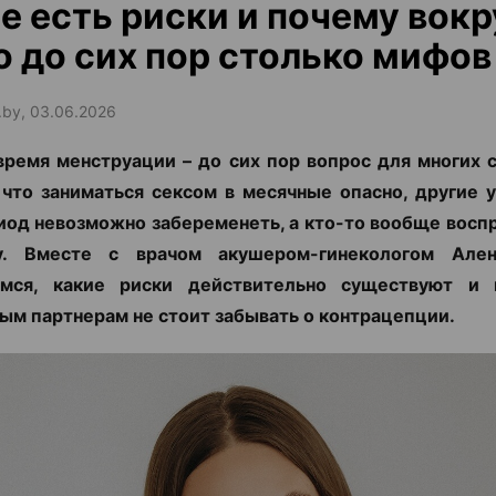
е есть риски и почему вокр
о до сих пор столько мифов
.by, 03.06.2026
время менструации – до сих пор вопрос для многих 
 что заниматься сексом в месячные опасно, другие у
иод невозможно забеременеть, а кто-то вообще восп
у. Вместе с врачом акушером-гинекологом Але
емся, какие риски действительно существуют и
ым партнерам не стоит забывать о контрацепции.