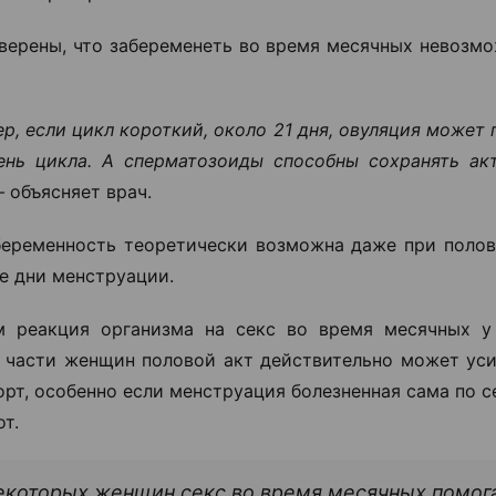
верены, что забеременеть во время месячных невозмо
р, если цикл короткий, около 21 дня, овуляция может
ень цикла. А сперматозоиды способны сохранять ак
—
объясняет врач.
беременность теоретически возможна даже при полов
е дни менструации.
м реакция организма на секс во время месячных у
У части женщин половой акт действительно может уси
рт, особенно если менструация болезненная сама по с
от.
екоторых женщин секс во время месячных помог