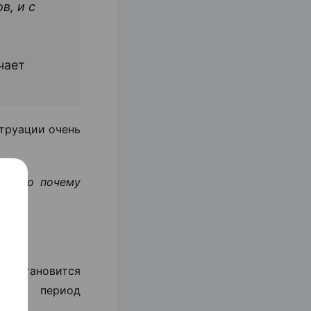
в, и с
чает
струации очень
но, то почему
ки становится
этот период