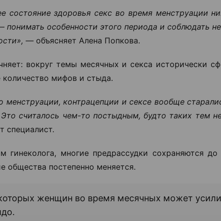
е состояние здоровья секс во время менструации ник
— понимать особенности этого периода и соблюдать н
ости», —
объясняет Алена Попкова.
чняет: вокруг темы месячных и секса исторически с
 количество мифов и стыда.
о менструации, контрацепции и сексе вообще старали
 Это считалось чем-то постыдным, будто таких тем н
т специалист.
м гинеколога, многие предрассудки сохраняются до 
е общества постепенно меняется.
которых женщин во время месячных может усили
до.