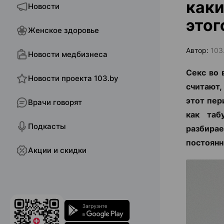
каки
Новости
этог
Женское здоровье
Автор:
103
Новости медбизнеса
Секс во 
Новости проекта 103.by
считают,
этот пер
Врачи говорят
как таб
Подкасты
разбира
постоянн
Акции и скидки