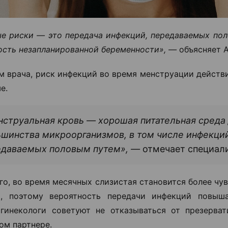
е риски — это передача инфекций, передаваемых пол
сть незапланированной беременности», —
объясняет А
м врача, риск инфекций во время менструации действ
е.
струальная кровь — хорошая питательная среда
шинства микроорганизмов, в том числе инфекци
едаваемых половым путем», —
отмечает специали
го, во время месячных слизистая становится более чу
й, поэтому вероятность передачи инфекций повыша
гинекологи советуют не отказываться от презерва
ом партнере.