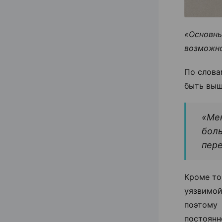
«Основны
возможно
По слова
быть выш
«Мен
боль
пер
Кроме то
уязвимо
поэтому 
постоянн