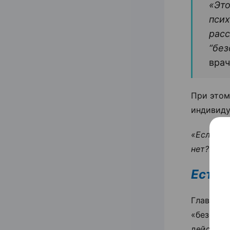
«Это
пси
расс
“без
врач
При этом
индивиду
«Если о
нет?» —
г
Есть 
Главный
«безопа
действит