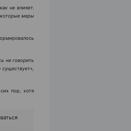
ак не влияет.
екоторые меры
формировалось
сь не говорить
е существует»,
сих пор, хотя
ваться