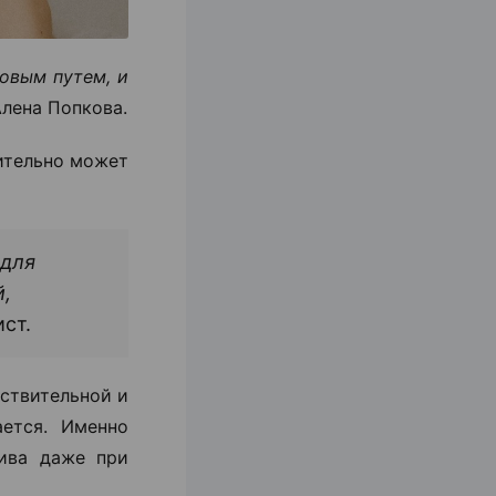
овым путем, и
лена Попкова.
ительно может
 для
й,
ст.
вствительной и
ется. Именно
тива даже при