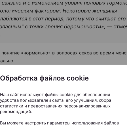
 связано и с изменением уровня половых гормоно
хологическим фактором. Некоторые женщины
лабляются в этот период, потому что считают его
опасным” с точки зрения беременности», —
отме
.
 понятие «нормально» в вопросах секса во время мен
ально.
боих партнеров это не смущает и женщине комфорт
Обработка файлов cookie
оворит Алена Попкова.
Наш сайт использует файлы cookie для обеспечения
ли реальные риски?
удобства пользователей сайта, его улучшения, сбора
статистики и предоставления персонализированных
 миф о сексе во время месячных — он автоматичес
рекомендаций.
сным». На самом деле определенные риски в 
Вы можете настроить параметры использования файлов
ельно существуют.