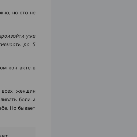
жно, но это не
 произойти уже
тивность до 5
ом контакте в
 всех женщин
ливать боли и
ебе. Но бывает
ает