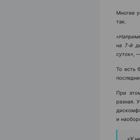
Многие у
так.
«Наприме
на 7-й д
суток», 
То есть 
последни
При это
разная. 
дискомфо
и наобор
«У н