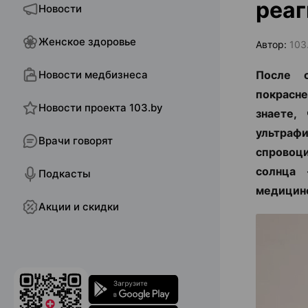
реаг
Новости
Женское здоровье
Автор:
103
Новости медбизнеса
После с
покрасн
Новости проекта 103.by
знаете,
ультраф
Врачи говорят
спровоци
солнца 
Подкасты
медицинс
Акции и скидки