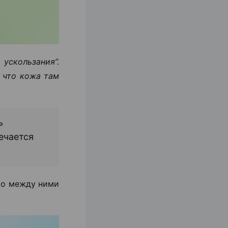
скользания”.
у что кожа там
ь
ечается
Но между ними