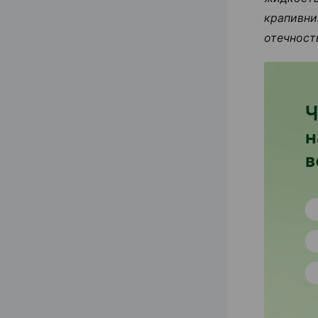
крапивни
отечност