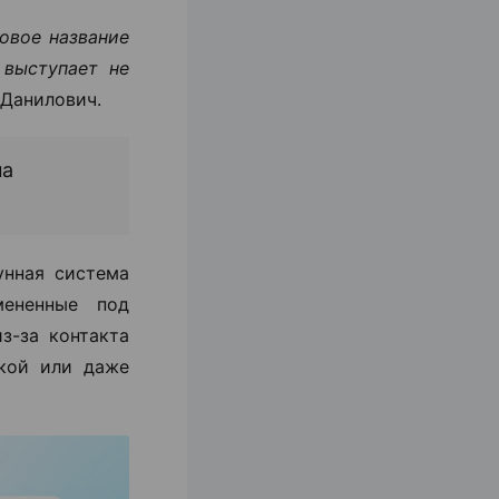
овое название
выступает не
Данилович.
на
унная система
мененные под
з-за контакта
икой или даже