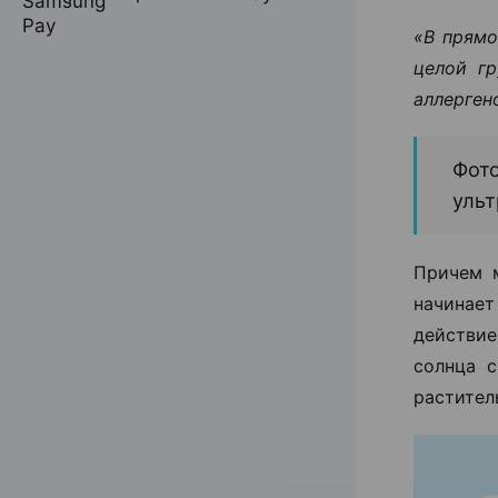
«В прямо
целой г
аллерген
Фото
ульт
Причем 
начинае
действие
солнца 
растител