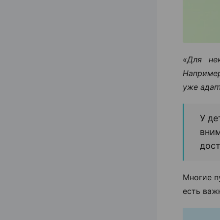
«Для не
Например
уже адап
У де
вним
дост
Многие п
есть важ